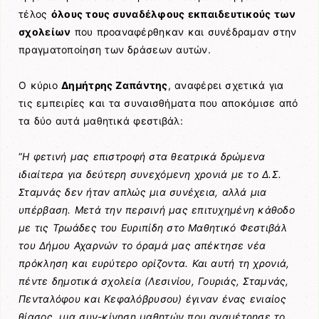
τέλος
όλους τους συναδέλφους εκπαιδευτικούς των
σχολείων
που προαναφέρθηκαν και συνέδραμαν στην
πραγματοποίηση των δράσεων αυτών.
Ο κύριο
Δημήτρης Ζαπάντης
, αναφέρει σχετικά για
τις εμπειρίες και τα συναισθήματα που αποκόμισε από
τα δύο αυτά μαθητικά φεστιβάλ:
“
Η φετινή μας επιστροφή στα θεατρικά δρώμενα
ιδιαίτερα για δεύτερη συνεχόμενη χρονιά με το Δ.Σ.
Σταμνάς δεν ήταν απλώς μια συνέχεια, αλλά μια
υπέρβαση. Μετά την περσινή μας επιτυχημένη κάθοδο
με τις Τρωάδες του Ευριπίδη στο Μαθητικό Φεστιβάλ
του Δήμου Αχαρνών το όραμά μας απέκτησε νέα
πρόκληση και ευρύτερο ορίζοντα. Και αυτή τη χρονιά,
πέντε δημοτικά σχολεία (Λεσινίου, Γουριάς, Σταμνάς,
Πενταλόφου και Κεφαλόβρυσου) έγιναν ένας ενιαίος
θίασος, μια συν-κίνηση μαθητών που αναμέτρησε το