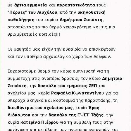
με
άρτια ερμηνεία
και
παραστατικότητα
τους
“Πέρσες” του Αισχύλου
, υπό την
σκηνοθετική
καθοδήγηση
του κυρίου
Δημήτριου Ζαπάντη
,
αποσπώντας το πιο θερμό χειροκρότημα και τις πιο
θριαμβευτικές κριτικές!!!
Οι μαθητές μας είχαν την ευκαιρία να επισκεφτούν
και τον υπαίθριο αρχαιολογικό χώρο των Δελφών.
Ευχαριστούμε θερμά τον κύριο εμπνευστή για τη
συμμετοχή στις ανωτέρω δράσεις, τον κύριο
Δημήτριο
Ζαπάντη
, την
δασκάλα του τμήματος ΖΕΠ
του
σχολείου μας
,
κυρία
Ραφαέλα Κωνσταντίνου
για τα
υπέροχα σκηνικά και κοστούμια της παράστασης, τη
διευθύντρια του σχολείου μας
, κυρία
Έρση
Λιόκαυτου
και την
δασκάλα της Ε’-ΣΤ’ Τάξης
, την
κυρία
Κατερίνα Πιέρρου
για τη συμβολή τους στην
οργάνωση και εκτέλεση των ανωτέρω ενεργειών και