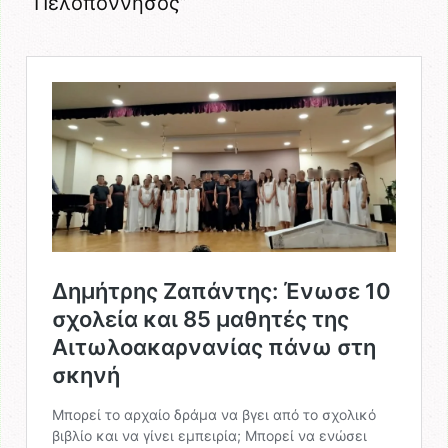
“Πελοπόννησος”