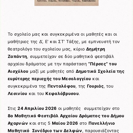
Το σχολείο μας και συγκεκριμένα οι μαθητές και οι
μαθήτριες της Δ’, Ε’ και ΣΤ’ Τάξης, με εμπνευστή τον
θεατρολόγο του σχολείου μας, κύριο
Δημήτρη
Ζαπάντη
, συμμετείχαν σε δύο μαθητικά φεστιβάλ
αρχαίου δράματος με την παράσταση
“Πέρσες” του
Αισχύλου
μαζί με μαθητές από
Δημοτικά Σχολεία της
ευρύτερης περιοχής του Μεσολογγίου
και
συγκεκριμένα της
Πενταλόφου
, της
Γουριάς
, του
Λεσινίου
και του
Κεφαλόβρυσου
.
Στις
24 Απριλίου 2026
οι μαθητές συμμετείχαν στο
8ο Μαθητικό Φεστιβάλ Αρχαίου Δράματος του Δήμου
Αχαρνών
και στις 5
Μαίου 2026
στο
Πανελλήνιο
Μαθητικό Συνέδριο των Δελφών
, παρουσιάζοντας