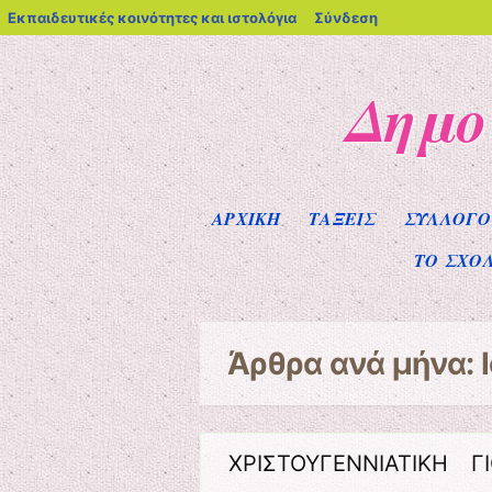
blogs.sch.gr
Εκπαιδευτικές κοινότητες και ιστολόγια
Σύνδεση
Δημο
Μενού
Μετάβαση στο περιεχόμενο
ΑΡΧΙΚΗ
ΤΑΞΕΙΣ
ΣΥΛΛΟΓΟ
ΤΟ ΣΧΟ
Άρθρα ανά μήνα:
ΧΡΙΣΤΟΥΓΕΝΝΙΑΤΙΚΗ Γ