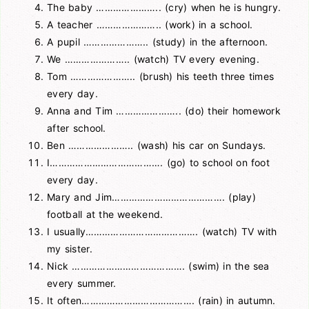
The baby ………………….. (cry) when he is hungry.
A teacher ………………….. (work) in a school.
A pupil ………………….. (study) in the afternoon.
We ………………….. (watch) TV every evening.
Tom ………………….. (brush) his teeth three times
every day.
Anna and Tim ………………….. (do) their homework
after school.
Ben ………………….. (wash) his car on Sundays.
I…………………………………. (go) to school on foot
every day.
Mary and Jim…………………………………. (play)
football at the weekend.
I usually…………………………………. (watch) TV with
my sister.
Nick …………………………………. (swim) in the sea
every summer.
It often…………………………………. (rain) in autumn.