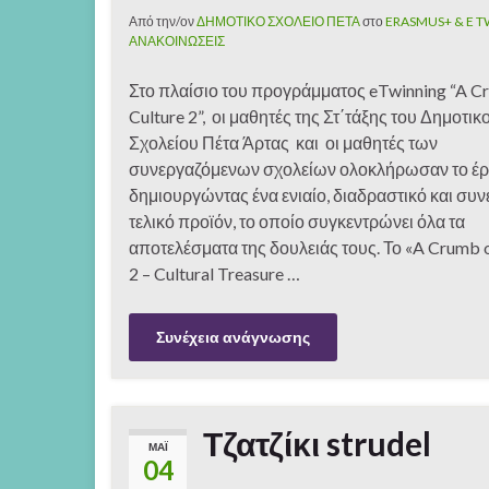
Από την/ον
ΔΗΜΟΤΙΚΟ ΣΧΟΛΕΙΟ ΠΕΤΑ
στο
ERASMUS+ & E 
ΑΝΑΚΟΙΝΩΣΕΙΣ
Στο πλαίσιο του προγράμματος eTwinning “A C
Culture 2”, οι μαθητές της Στ΄τάξης του Δημοτικ
Σχολείου Πέτα Άρτας και οι μαθητές των
συνεργαζόμενων σχολείων ολοκλήρωσαν το έρ
δημιουργώντας ένα ενιαίο, διαδραστικό και συν
τελικό προϊόν, το οποίο συγκεντρώνει όλα τα
αποτελέσματα της δουλειάς τους. Το «A Crumb o
2 – Cultural Treasure …
Συνέχεια ανάγνωσης
Τζατζίκι strudel
ΜΆΙ
04