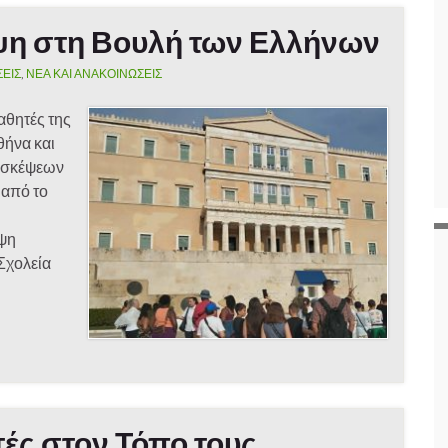
ψη στη Βουλή των Ελλήνων
ΣΕΙΣ
,
ΝΕΑ ΚΑΙ ΑΝΑΚΟΙΝΩΣΕΙΣ
μαθητές της
θήνα και
πισκέψεων
 από το
εψη
Σχολεία
τές στον Τόπο τους