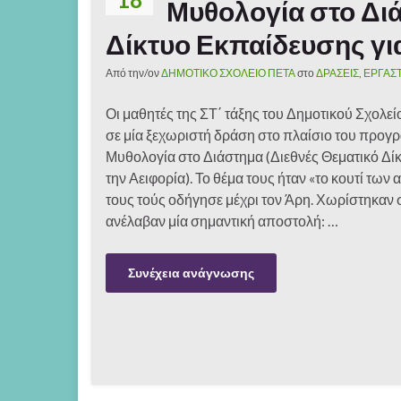
Μυθολογία στο Διά
Δίκτυο Εκπαίδευσης για
Από την/ον
ΔΗΜΟΤΙΚΟ ΣΧΟΛΕΙΟ ΠΕΤΑ
στο
ΔΡΑΣΕΙΣ
,
ΕΡΓΑΣ
Οι μαθητές της ΣΤ΄ τάξης του Δημοτικού Σχολεί
σε μία ξεχωριστή δράση στο πλαίσιο του προγ
Μυθολογία στο Διάστημα (Διεθνές Θεματικό Δί
την Αειφορία). Το θέμα τους ήταν «το κουτί των α
τους τούς οδήγησε μέχρι τον Άρη. Χωρίστηκαν 
ανέλαβαν μία σημαντική αποστολή: …
Συνέχεια ανάγνωσης