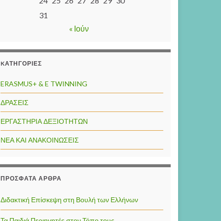
24
25
26
27
28
29
30
31
« Ιούν
KΑΤΗΓΟΡΊΕΣ
ERASMUS+ & E TWINNING
ΔΡΑΣΕΙΣ
ΕΡΓΑΣΤΗΡΙΑ ΔΕΞΙΟΤΗΤΩΝ
ΝΕΑ ΚΑΙ ΑΝΑΚΟΙΝΩΣΕΙΣ
ΠΡΌΣΦΑΤΑ ΆΡΘΡΑ
Διδακτική Επίσκεψη στη Βουλή των Ελλήνων
Τα Παιδιά Περιηγητές στον Τόπο τους