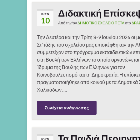
Διδακτική Επίσκε
ΙΟΎΝ
10
Από την/ον
ΔΗΜΟΤΙΚΟ ΣΧΟΛΕΙΟ ΠΕΤΑ
στο
ΔΡΑ
Την Δευτέρα και την Τρίτη 8-9 Ιουνίου 2026 οι 
Στ’ τάξης του σχολείου μας επισκέφθηκαν την Α
συμμετείχαν στο πρόγραμμα εκπαιδευτικών ε
στη Βουλή των Ελλήνων το οποίο οργανώνεται
Ίδρυμα της Βουλής των Ελλήνων για τον
Κοινοβουλευτισμό και τη Δημοκρατία. Η επίσκ
πραγματοποιήθηκε από κοινού με τα Δημοτικά 
Χαλκιάδων, …
Συνέχεια ανάγνωσης
Τα Παιδιά Περιηγη
ΙΟΎΝ