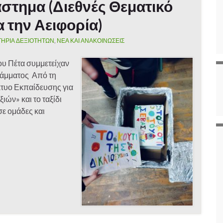
στημα (Διεθνές Θεματικό
 την Αειφορία)
ΤΗΡΙΑ ΔΕΞΙΟΤΗΤΩΝ
,
ΝΕΑ ΚΑΙ ΑΝΑΚΟΙΝΩΣΕΙΣ
ου Πέτα συμμετείχαν
ράμματος Από τη
κτυο Εκπαίδευσης για
ξιών» και το ταξίδι
σε ομάδες και