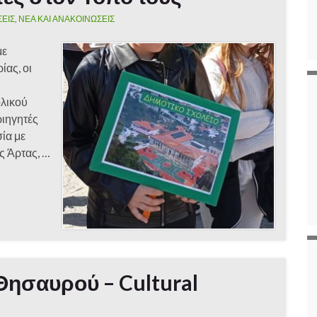
ΣΕΙΣ
,
ΝΕΑ ΚΑΙ ΑΝΑΚΟΙΝΩΣΕΙΣ
με
ίας, οι
ολικού
ριηγητές
σία με
ς Άρτας, …
 Θησαυρού – Cultural