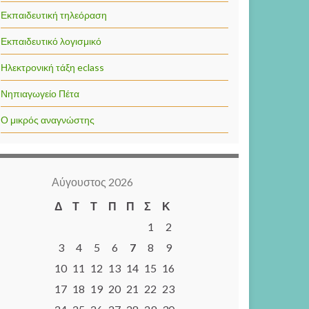
Εκπαιδευτική τηλεόραση
Εκπαιδευτικό λογισμικό
Ηλεκτρονική τάξη eclass
Νηπιαγωγείο Πέτα
Ο μικρός αναγνώστης
Αύγουστος 2026
Δ
Τ
Τ
Π
Π
Σ
Κ
1
2
3
4
5
6
7
8
9
10
11
12
13
14
15
16
17
18
19
20
21
22
23