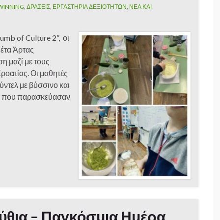
TWINNING
,
ΔΡΑΣΕΙΣ
,
ΕΡΓΑΣΤΗΡΙΑ ΔΕΞΙΟΤΗΤΩΝ
,
ΝΕΑ ΚΑΙ
mb of Culture 2”, οι
Πέτα Άρτας
η μαζί με τους
ροατίας. Οι μαθητές
ντελ με βύσσινο και
ης που παρασκεύασαν
ύθια – Παγκόσμια Ημέρα