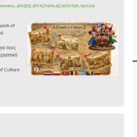
TWINNING
,
ΔΡΑΣΕΙΣ
,
ΕΡΓΑΣΤΗΡΙΑ ΔΕΞΙΟΤΗΤΩΝ
,
ΝΕΑ ΚΑΙ
rumb of
ού
γο τους
εργατικό
f Culture