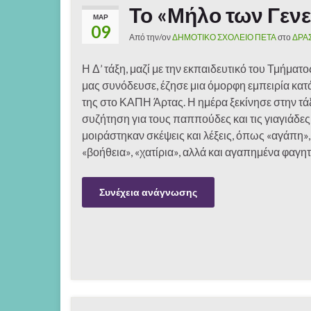
Το «Μήλο των Γεν
ΜΑΡ
09
Από την/ον
ΔΗΜΟΤΙΚΟ ΣΧΟΛΕΙΟ ΠΕΤΑ
στο
ΔΡΑ
Η Δ’ τάξη, μαζί με την εκπαιδευτικό του Τμήματ
μας συνόδευσε, έζησε μια όμορφη εμπειρία κατ
της στο ΚΑΠΗ Άρτας. Η ημέρα ξεκίνησε στην τάξ
συζήτηση για τους παππούδες και τις γιαγιάδες 
μοιράστηκαν σκέψεις και λέξεις, όπως «αγάπη»,
«βοήθεια», «χατίρια», αλλά και αγαπημένα φαγη
Συνέχεια ανάγνωσης