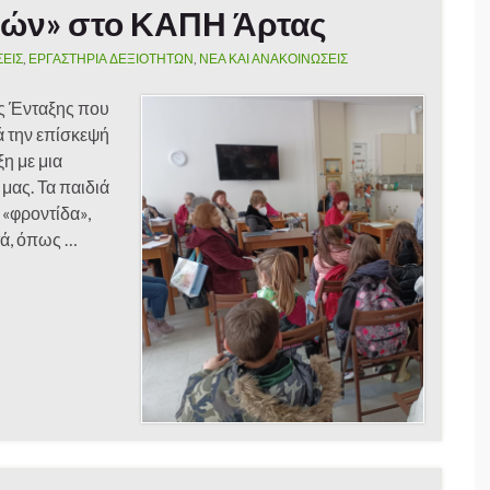
εών» στο ΚΑΠΗ Άρτας
ΣΕΙΣ
,
ΕΡΓΑΣΤΗΡΙΑ ΔΕΞΙΟΤΗΤΩΝ
,
ΝΕΑ ΚΑΙ ΑΝΑΚΟΙΝΩΣΕΙΣ
ος Ένταξης που
ά την επίσκεψή
η με μια
μας. Τα παιδιά
 «φροντίδα»,
τά, όπως …