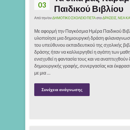
03
Παιδικού Βιβλίου
Από την/ον
ΔΗΜΟΤΙΚΟ ΣΧΟΛΕΙΟ ΠΕΤΑ
στο
ΔΡΑΣΕΙΣ
,
ΝΕΑ ΚΑ
Με αφορμή την Παγκόσμια Ημέρα Παιδικού Βιβλ
υλοποίησε μια δημιουργική δράση φιλαναγνωσ
του υπεύθυνου εκπαιδευτικού της σχολικής βιβ
δράσης ήταν να καλλιεργηθεί η αγάπη των μαθητ
ενισχυθεί η φαντασία τους και να αναπτυχθούν 
δημιουργικής γραφής, συνεργασίας και έκφρασ
με μια …
Συνέχεια ανάγνωσης