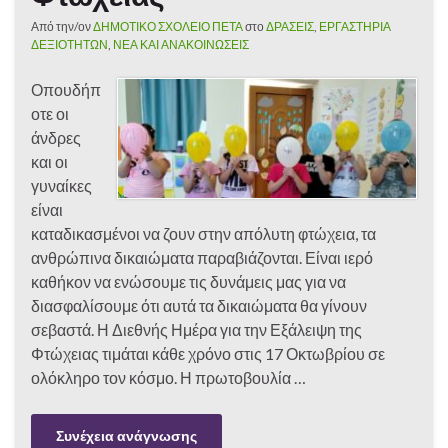
Από την/ον
ΔΗΜΟΤΙΚΟ ΣΧΟΛΕΙΟ ΠΕΤΑ
στο
ΔΡΑΣΕΙΣ
,
ΕΡΓΑΣΤΗΡΙΑ
ΔΕΞΙΟΤΗΤΩΝ
,
ΝΕΑ ΚΑΙ ΑΝΑΚΟΙΝΩΣΕΙΣ
Οπουδήπ
οτε οι
άνδρες
και οι
γυναίκες
είναι
καταδικασμένοι να ζουν στην απόλυτη φτώχεια, τα
ανθρώπινα δικαιώματα παραβιάζονται. Είναι ιερό
καθήκον να ενώσουμε τις δυνάμεις μας για να
διασφαλίσουμε ότι αυτά τα δικαιώματα θα γίνουν
σεβαστά. Η Διεθνής Ημέρα για την Εξάλειψη της
Φτώχειας τιμάται κάθε χρόνο στις 17 Οκτωβρίου σε
ολόκληρο τον κόσμο. Η πρωτοβουλία …
Συνέχεια ανάγνωσης