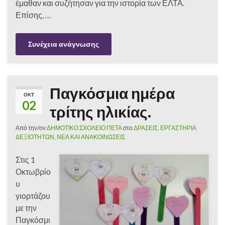
έμαθαν και συζήτησαν για την ιστορία των ΕΛΤΑ.
Επίσης, …
Συνέχεια ανάγνωσης
Παγκόσμια ημέρα
ΟΚΤ
02
τρίτης ηλικίας.
Από την/ον
ΔΗΜΟΤΙΚΟ ΣΧΟΛΕΙΟ ΠΕΤΑ
στο
ΔΡΑΣΕΙΣ
,
ΕΡΓΑΣΤΗΡΙΑ
ΔΕΞΙΟΤΗΤΩΝ
,
ΝΕΑ ΚΑΙ ΑΝΑΚΟΙΝΩΣΕΙΣ
Στις 1
Οκτωβρίο
υ
γιορτάζου
με την
Παγκόσμι