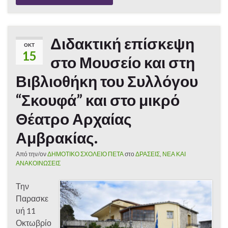
Διδακτική επίσκεψη
ΟΚΤ
15
στο Μουσείο και στη
Βιβλιοθήκη του Συλλόγου
“Σκουφά” και στο μικρό
Θέατρο Αρχαίας
Αμβρακίας.
Από την/ον
ΔΗΜΟΤΙΚΟ ΣΧΟΛΕΙΟ ΠΕΤΑ
στο
ΔΡΑΣΕΙΣ
,
ΝΕΑ ΚΑΙ
ΑΝΑΚΟΙΝΩΣΕΙΣ
Την
Παρασκε
υή 11
Οκτωβρίο