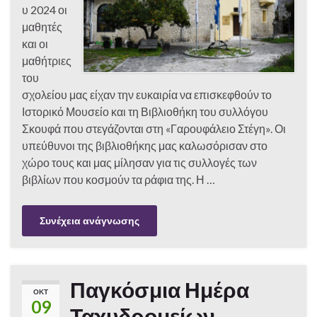
υ 2024 οι
μαθητές
και οι
μαθήτριες
του
σχολείου μας είχαν την ευκαιρία να επισκεφθούν το
Ιστορικό Μουσείο και τη Βιβλιοθήκη του συλλόγου
Σκουφά που στεγάζονται στη «Γαρουφάλειο Στέγη». Οι
υπεύθυνοι της βιβλιοθήκης μας καλωσόρισαν στο
χώρο τους και μας μίλησαν για τις συλλογές των
βιβλίων που κοσμούν τα ράφια της. Η …
Συνέχεια ανάγνωσης
Παγκόσμια Ημέρα
ΟΚΤ
09
Ταχυδρομείων