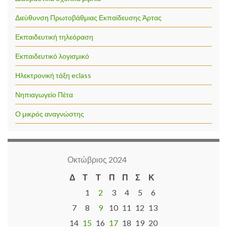
Διεύθυνση Πρωτοβάθμιας Εκπαίδευσης Άρτας
Εκπαιδευτική τηλεόραση
Εκπαιδευτικό λογισμικό
Ηλεκτρονική τάξη eclass
Νηπιαγωγείο Πέτα
Ο μικρός αναγνώστης
Οκτώβριος 2024
Δ
Τ
Τ
Π
Π
Σ
Κ
1
2
3
4
5
6
7
8
9
10
11
12
13
14
15
16
17
18
19
20