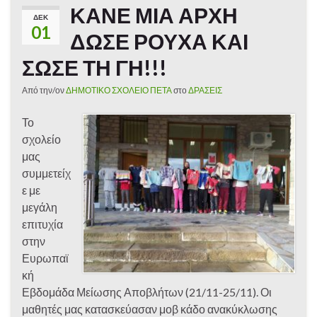
ΚΑΝΕ ΜΙΑ ΑΡΧΗ
ΔΕΚ
01
ΔΩΣΕ ΡΟΥΧΑ ΚΑΙ
ΣΩΣΕ ΤΗ ΓΗ!!!
Από την/ον
ΔΗΜΟΤΙΚΟ ΣΧΟΛΕΙΟ ΠΕΤΑ
στο
ΔΡΑΣΕΙΣ
Το
σχολείο
μας
συμμετείχ
ε με
μεγάλη
επιτυχία
στην
Ευρωπαϊ
κή
Εβδομάδα Μείωσης Αποβλήτων (21/11-25/11). Οι
μαθητές μας κατασκεύασαν μοβ κάδο ανακύκλωσης