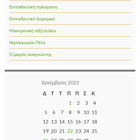
Εκπαιδευτική τηλεόραση
Εκπαιδευτικό λογισμικό
Ηλεκτρονική τάξη eclass
Νηπιαγωγείο Πέτα
Ο μικρός αναγνώστης
Δεκέμβριος 2022
Δ
Τ
Τ
Π
Π
Σ
Κ
1
2
3
4
5
6
7
8
9
10
11
12
13
14
15
16
17
18
19
20
21
22
23
24
25