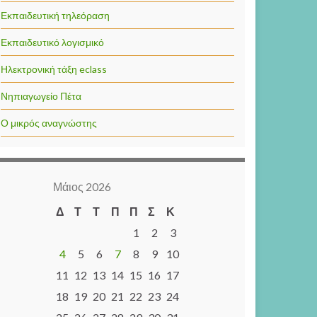
Εκπαιδευτική τηλεόραση
Εκπαιδευτικό λογισμικό
Ηλεκτρονική τάξη eclass
Νηπιαγωγείο Πέτα
Ο μικρός αναγνώστης
Μάιος 2026
Δ
Τ
Τ
Π
Π
Σ
Κ
1
2
3
4
5
6
7
8
9
10
11
12
13
14
15
16
17
18
19
20
21
22
23
24