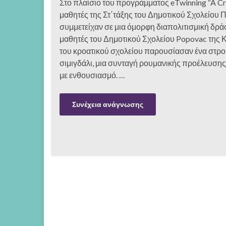
Στο πλαίσιο του προγράμματος eTwinning “A Cru
μαθητές της Στ΄τάξης του Δημοτικού Σχολείου 
συμμετείχαν σε μια όμορφη διαπολιτισμική δράσ
μαθητές του Δημοτικού Σχολείου Popovac της Κ
του κροατικού σχολείου παρουσίασαν ένα στρού
σιμιγδάλι, μια συνταγή ρουμανικής προέλευσ
με ενθουσιασμό. …
Συνέχεια ανάγνωσης