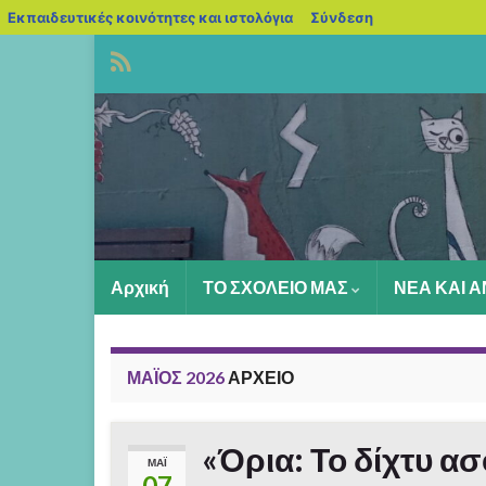
blogs.sch.gr
Εκπαιδευτικές κοινότητες και ιστολόγια
Σύνδεση
Αρχική
ΤΟ ΣΧΟΛΕΙΟ ΜΑΣ
ΝΕΑ ΚΑΙ 
ΜΆΙΟΣ 2026
ΑΡΧΕΊΟ
«Όρια: Το δίχτυ ασ
ΜΆΙ
07