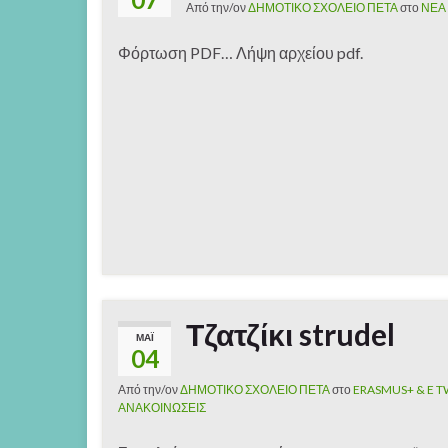
Από την/ον
ΔΗΜΟΤΙΚΟ ΣΧΟΛΕΙΟ ΠΕΤΑ
στο
ΝΕΑ
Φόρτωση PDF… Λήψη αρχείου pdf.
Τζατζίκι strudel
ΜΆΙ
04
Από την/ον
ΔΗΜΟΤΙΚΟ ΣΧΟΛΕΙΟ ΠΕΤΑ
στο
ERASMUS+ & E 
ΑΝΑΚΟΙΝΩΣΕΙΣ