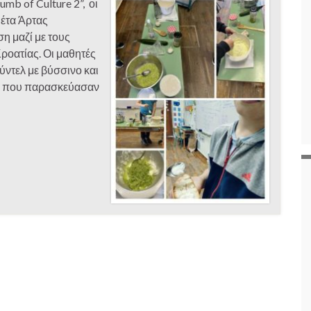
mb of Culture 2”, οι
Πέτα Άρτας
η μαζί με τους
ροατίας. Οι μαθητές
ντελ με βύσσινο και
ης που παρασκεύασαν