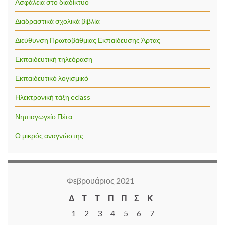
Ασφάλεια στο διαδίκτυο
Διαδραστικά σχολικά βιβλία
Διεύθυνση Πρωτοβάθμιας Εκπαίδευσης Άρτας
Εκπαιδευτική τηλεόραση
Εκπαιδευτικό λογισμικό
Ηλεκτρονική τάξη eclass
Νηπιαγωγείο Πέτα
Ο μικρός αναγνώστης
Φεβρουάριος 2021
Δ
Τ
Τ
Π
Π
Σ
Κ
1
2
3
4
5
6
7