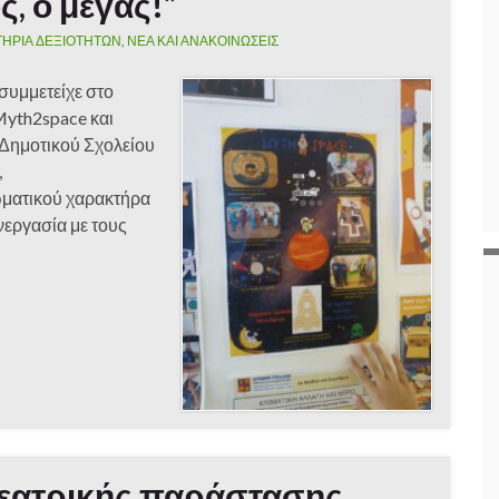
ς, ο μέγας!”
ΤΗΡΙΑ ΔΕΞΙΟΤΗΤΩΝ
,
ΝΕΑ ΚΑΙ ΑΝΑΚΟΙΝΩΣΕΙΣ
συμμετείχε στο
Myth2space και
 Δημοτικού Σχολείου
,
ωματικού χαρακτήρα
νεργασία με τους
…
εατρικής παράστασης