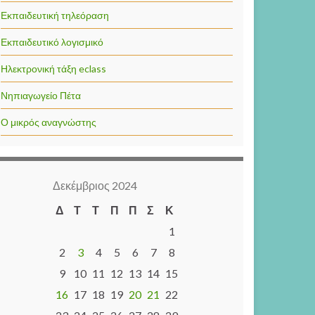
Εκπαιδευτική τηλεόραση
Εκπαιδευτικό λογισμικό
Ηλεκτρονική τάξη eclass
Νηπιαγωγείο Πέτα
Ο μικρός αναγνώστης
Δεκέμβριος 2024
Δ
Τ
Τ
Π
Π
Σ
Κ
1
2
3
4
5
6
7
8
9
10
11
12
13
14
15
16
17
18
19
20
21
22