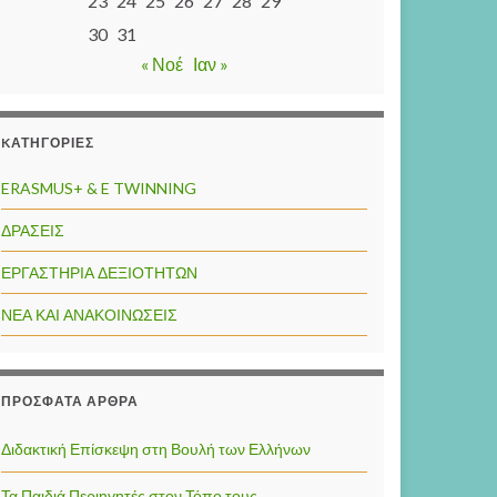
23
24
25
26
27
28
29
30
31
« Νοέ
Ιαν »
KΑΤΗΓΟΡΊΕΣ
ERASMUS+ & E TWINNING
ΔΡΑΣΕΙΣ
ΕΡΓΑΣΤΗΡΙΑ ΔΕΞΙΟΤΗΤΩΝ
ΝΕΑ ΚΑΙ ΑΝΑΚΟΙΝΩΣΕΙΣ
ΠΡΌΣΦΑΤΑ ΆΡΘΡΑ
Διδακτική Επίσκεψη στη Βουλή των Ελλήνων
Τα Παιδιά Περιηγητές στον Τόπο τους