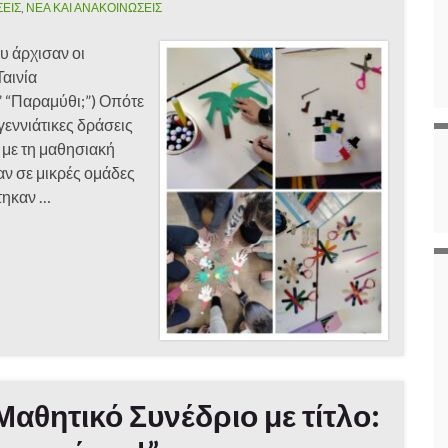
ΣΕΙΣ
,
ΝΕΑ ΚΑΙ ΑΝΑΚΟΙΝΩΣΕΙΣ
υ άρχισαν οι
Ταινία
” “Παραμύθι;”) Οπότε
γεννιάτικες δράσεις
 με τη μαθησιακή
αν σε μικρές ομάδες
τηκαν …
Μαθητικό Συνέδριο με τίτλο: