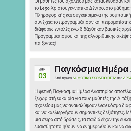
Οι μαθητές του σχολείου μας κατασκεύασαν και
το Lego Χριστουγεννιάτικο Δέντρο, στο μάθημα 
Πληροφορικής και συγκεκριμένα της ρομποτική
συνέχεια το προγραμμάτισαν και πειραματίστηκ
διάφορες εντολές ενώ διδάχθηκαν βασικές αρχέ
Προγραμματισμού και της αλγοριθμικής σκέψη
παίζοντας!
Παγκόσμια Ημέρα
ΔΕΚ
03
Από την/ον
ΔΗΜΟΤΙΚΟ ΣΧΟΛΕΙΟ ΠΕΤΑ
στο
ΔΡΑ
Η φετινή Παγκόσμια Ημέρα Αναπηρίας αποτέλε
ξεχωριστή ευκαιρία για τους μαθητές της Δ’ τάξ
σχολείου μας να ανακαλύψουν έναν κόσμο διαφ
και να καλλιεργήσουν σημαντικές δεξιότητες. 
μια σειρά από δράσεις, τα παιδιά είχαν την ευκα
ευαισθητοποιηθούν, να ενημερωθούν και να α