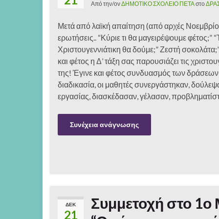
Από την/ον
ΔΗΜΟΤΙΚΟ ΣΧΟΛΕΙΟ ΠΕΤΑ
στο
ΔΡΑ
Μετά από λαϊκή απαίτηση (από αρχές Νοεμβρίο
ερωτήσεις.. “Κύριε τι θα μαγειρέψουμε φέτος;” “
Χριστουγεννιάτικη θα δούμε;” Ζεστή σοκολάτα;
και φέτος η Δ’ τάξη σας παρουσιάζει τις χριστου
της! Έγινε και φέτος συνδυασμός των δράσεων
διαδικασία, οι μαθητές συνεργάστηκαν, δούλεψ
εργασίας, διασκέδασαν, γέλασαν, προβληματίσ
Συνέχεια ανάγνωσης
Συμμετοχή στο 1ο 
ΔΕΚ
21