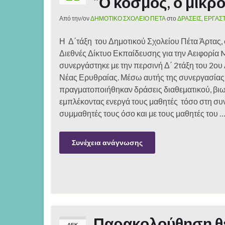
“Ο κόσμος, ο μικρό
Από την/ον
ΔΗΜΟΤΙΚΟ ΣΧΟΛΕΙΟ ΠΕΤΑ
στο
ΔΡΑΣΕΙΣ
,
ΕΡΓΑΣ
Η Δ΄τάξη του Δημοτικού Σχολείου Πέτα Άρτας, 
Διεθνές Δίκτυο Εκπαίδευσης για την Αειφορία 
συνεργάστηκε με την περσινή Δ΄ 2τάξη του 2ου
Νέας Ερυθραίας. Μέσω αυτής της συνεργασίας
πραγματοποιήθηκαν δράσεις διαθεματικού, βι
εμπλέκοντας ενεργά τους μαθητές τόσο στη συ
συμμαθητές τους όσο και με τους μαθητές του 
Συνέχεια ανάγνωσης
Παρακολούθηση θ
ΔΕΚ