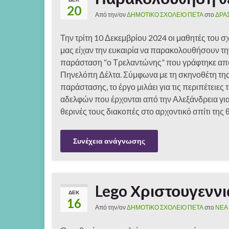
20
Από την/ον
ΔΗΜΟΤΙΚΟ ΣΧΟΛΕΙΟ ΠΕΤΑ
στο
ΔΡΑ
Την τρίτη 10 Δεκεμβρίου 2024 οι μαθητές του σ
μας είχαν την ευκαιρία να παρακολουθήσουν τη
παράσταση “ο Τρελαντώνης” που γράφτηκε απ
Πηνελόπη Δέλτα. Σύμφωνα με τη σκηνοθέτη τη
παράστασης, το έργο μιλάει για τις περιπέτειες 
αδελφών που έρχονται από την Αλεξάνδρεια για
θερινές τους διακοπές στο αρχοντικό σπίτι της 
Συνέχεια ανάγνωσης
Lego Χριστουγεννι
ΔΕΚ
16
Από την/ον
ΔΗΜΟΤΙΚΟ ΣΧΟΛΕΙΟ ΠΕΤΑ
στο
ΝΕΑ