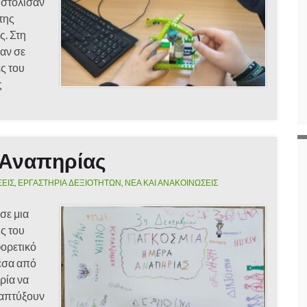
 στόλισαν
της
ς. Στη
αν σε
ς του
ς
 Αναπηρίας
ΣΕΙΣ
,
ΕΡΓΑΣΤΗΡΙΑ ΔΕΞΙΟΤΗΤΩΝ
,
ΝΕΑ ΚΑΙ ΑΝΑΚΟΙΝΩΣΕΙΣ
σε μια
ης του
ορετικό
Μέσα από
ιρία να
ναπτύξουν