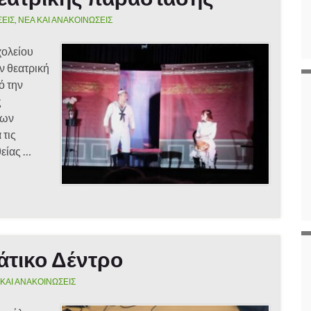
ΣΕΙΣ
,
ΝΕΑ ΚΑΙ ΑΝΑΚΟΙΝΩΣΕΙΣ
χολείου
ν θεατρική
ό την
ς
των
 τις
θείας …
άτικο Δέντρο
 ΚΑΙ ΑΝΑΚΟΙΝΩΣΕΙΣ