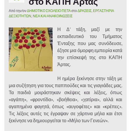
στο ΚΑΠΗ Άρτας
Από την/ον
ΔΗΜΟΤΙΚΟ ΣΧΟΛΕΙΟ ΠΕΤΑ
στο
ΔΡΑΣΕΙΣ
,
ΕΡΓΑΣΤΗΡΙΑ
ΔΕΞΙΟΤΗΤΩΝ
,
ΝΕΑ ΚΑΙ ΑΝΑΚΟΙΝΩΣΕΙΣ
Η Δ’ τάξη, μαζί με την
εκπαιδευτικό του Τμήματος
Ένταξης που μας συνόδευσε,
έζησε μια όμορφη εμπειρία κατά
την επίσκεψή της στο ΚΑΠΗ
Άρτας.
Η ημέρα ξεκίνησε στην τάξη με
μια συζήτηση για τους παππούδες και τις γιαγιάδες μας.
Τα παιδιά μοιράστηκαν σκέψεις και λέξεις, όπως
«αγάπη», «φροντίδα», «βοήθεια», «χατίρια», αλλά και
αγαπημένα φαγητά, όπως «αυγοφέτες» και «κρέπες».
Τις λέξεις αυτές τις έγραψαν σε χάρτινα μήλα και έτσι
ξεκίνησε να δημιουργείται το «Μήλο των Γενεών».