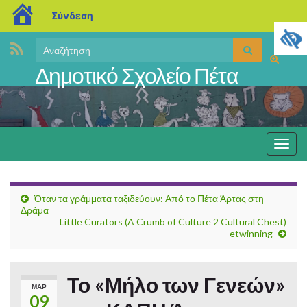
blogs.sch.gr
Σύνδεση
Search
Αναζήτηση
Εναλλαγ
for:
Δημοτικό Σχολείο Πέτα
φόρμας
αναζήτη
Εναλ
πλοή
Όταν τα γράμματα ταξιδεύουν: Από το Πέτα Άρτας στη
Δράμα
Little Curators (A Crumb of Culture 2 Cultural Chest)
etwinning
Το «Μήλο των Γενεών»
ΜΑΡ
09