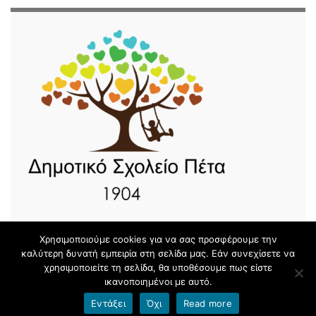
Χρησιμοποιούμε cookies για να σας προσφέρουμε την
καλύτερη δυνατή εμπειρία στη σελίδα μας. Εάν συνεχίσετε να
χρησιμοποιείτε τη σελίδα, θα υποθέσουμε πως είστε
© 2026 Δημοτικό Σχολείο Πέτα.
ικανοποιημένοι με αυτό.
Φτιαγμένο με
από
Θέμα Graphene
.
Εντάξει
Όχι
Read more
Όροι χρήσης blogs.sch.gr
|
Δήλωση προσβασιμότητας