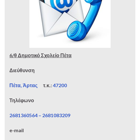
6/θ Δημοτικό Σχολείο Πέτα
Διεύθυνση
Πέτα, Άρτας
τ.κ.:
47200
Τηλέφωνο
2681360564 – 2681083209
e-mail