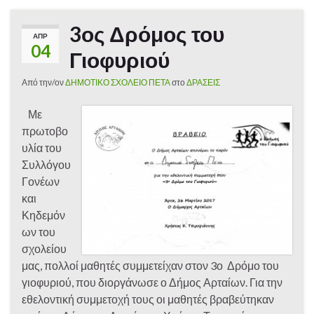
3ος Δρόμος του
ΑΠΡ
04
Γιοφυριού
Από την/ον
ΔΗΜΟΤΙΚΟ ΣΧΟΛΕΙΟ ΠΕΤΑ
στο
ΔΡΑΣΕΙΣ
Με
πρωτοβο
υλία του
Συλλόγου
Γονέων
και
Κηδεμόν
ων του
σχολείου
μας, πολλοί μαθητές συμμετείχαν στον 3ο Δρόμο του
γιοφυριού, που διοργάνωσε ο Δήμος Αρταίων. Για την
εθελοντική συμμετοχή τους οι μαθητές βραβεύτηκαν