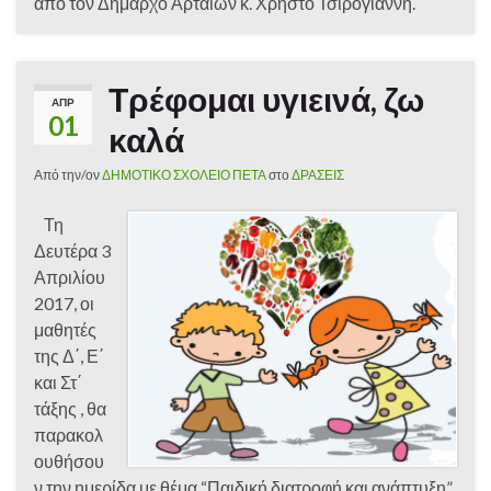
από τον Δήμαρχο Αρταίων κ. Χρήστο Τσιρογιάννη.
Τρέφομαι υγιεινά, ζω
ΑΠΡ
01
καλά
Από την/ον
ΔΗΜΟΤΙΚΟ ΣΧΟΛΕΙΟ ΠΕΤΑ
στο
ΔΡΑΣΕΙΣ
Τη
Δευτέρα 3
Απριλίου
2017, οι
μαθητές
της Δ΄, Ε΄
και Στ΄
τάξης , θα
παρακολ
ουθήσου
ν την ημερίδα με θέμα “Παιδική διατροφή και ανάπτυξη”