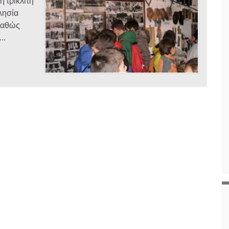
 τρίκλιτη
λησία
 καθώς
 …