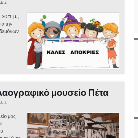
ΣΕΙΣ
0 π. μ. ,
ια την
ηδεμόνων
Λαογραφικό μουσείο Πέτα
ΣΕΙΣ
είο μας
το
ου