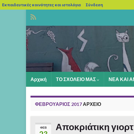
blogs.sch.gr
Εκπαιδευτικές κοινότητες και ιστολόγια
Σύνδεση
Αρχική
ΤΟ ΣΧΟΛΕΙΟ ΜΑΣ
ΝΕΑ ΚΑΙ 
ΦΕΒΡΟΥΆΡΙΟΣ 2017
ΑΡΧΕΊΟ
Αποκριάτικη γιορ
ΦΕΒ
23