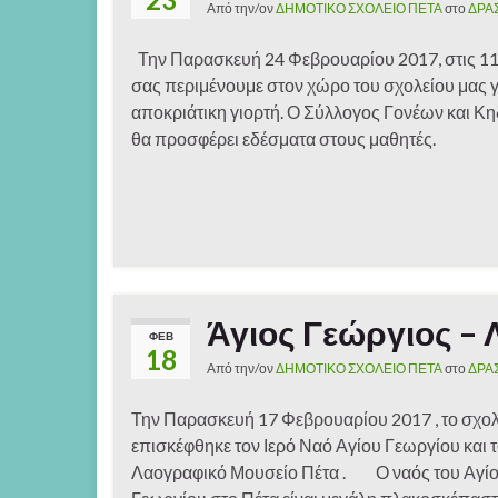
Από την/ον
ΔΗΜΟΤΙΚΟ ΣΧΟΛΕΙΟ ΠΕΤΑ
στο
ΔΡΑ
Την Παρασκευή 24 Φεβρουαρίου 2017, στις 11:3
σας περιμένουμε στον χώρο του σχολείου μας γ
αποκριάτικη γιορτή. Ο Σύλλογος Γονέων και Κ
θα προσφέρει εδέσματα στους μαθητές.
Άγιος Γεώργιος – 
ΦΕΒ
18
Από την/ον
ΔΗΜΟΤΙΚΟ ΣΧΟΛΕΙΟ ΠΕΤΑ
στο
ΔΡΑ
Την Παρασκευή 17 Φεβρουαρίου 2017 , το σχολ
επισκέφθηκε τον Ιερό Ναό Αγίου Γεωργίου και 
Λαογραφικό Μουσείο Πέτα . Ο ναός του Αγί