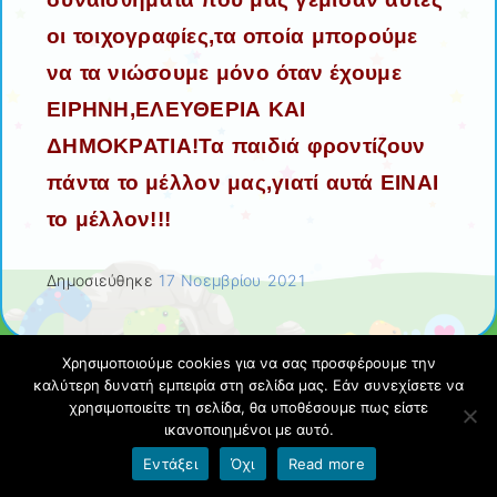
οι τοιχογραφίες,τα οποία μπορούμε
να τα νιώσουμε μόνο όταν έχουμε
ΕΙΡΗΝΗ,ΕΛΕΥΘΕΡΙΑ ΚΑΙ
ΔΗΜΟΚΡΑΤΙΑ!Τα παιδιά φροντίζουν
πάντα το μέλλον μας,γιατί αυτά ΕΙΝΑΙ
το μέλλον!!!
Δημοσιεύθηκε
17 Νοεμβρίου 2021
Χρησιμοποιούμε cookies για να σας προσφέρουμε την
καλύτερη δυνατή εμπειρία στη σελίδα μας. Εάν συνεχίσετε να
28η Οκτωβρίου στο Σχολείο μας!!!
χρησιμοποιείτε τη σελίδα, θα υποθέσουμε πως είστε
ικανοποιημένοι με αυτό.
Εντάξει
Όχι
Read more