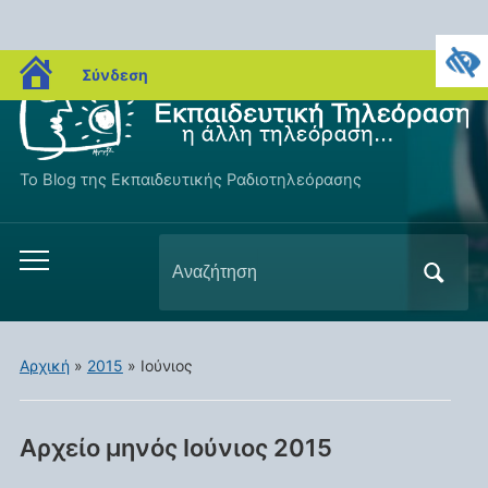
blogs.sch.gr
Σύνδεση
Το Blog της Εκπαιδευτικής Ραδιοτηλεόρασης
Αναζήτηση
Εναλλαγή
για:
του
μενού
για
Αρχική
»
2015
»
Ιούνιος
κινητά
Αρχείο μηνός
Ιούνιος 2015