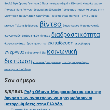
Βουλή Τηλεόραση
Γεωπονικό Πανεπιστήμιο Αθηνών
Εθνικό & Καποδιστριακό
Πανεπιστήμιο Αθηνών
Ευρωπαϊκή Εβδομάδα Προγραμματισμού
Μένουμε σπίτι
Μαθητικός διαγωνισμός
Ομογένεια
Πανεπιστήμιο Harvard
Ταινία μικρού
βίντεο
μήκους
Τελετή βράβευσης
δαιγωνισμός
δημοσιογραφία
διαδραστικότητα
διαγωνισμός
διαδραστικός πίνακας
εκπαίδευση
διαφορετικότητα
δραστηριότητες
εκφοβισμός
κοινωνική
ενέργεια
ενδοσχολική βία
δικτύωση
κοινωνική νοημοσύνη
συν-δημιουργικότητα
συνεργατική μάθηση
Σαν σήμερα
8/8/1841:
Ρήξη Όθωνα  Μαυροκορδάτου, από την
άρνηση των ανακτόρων να προχωρήσουν οι
μεταρρυθμίσεις στην Ελλάδα.
-
Σχετικές αναρτήσεις