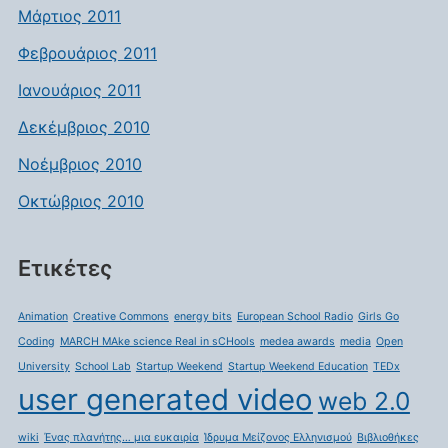
Μάρτιος 2011
Φεβρουάριος 2011
Ιανουάριος 2011
Δεκέμβριος 2010
Νοέμβριος 2010
Οκτώβριος 2010
Ετικέτες
Animation
Creative Commons
energy bits
European School Radio
Girls Go
Coding
MARCH MAke science Real in sCHools
medea awards
media
Open
University
School Lab
Startup Weekend
Startup Weekend Education
TEDx
user generated video
web 2.0
wiki
Ένας πλανήτης… μια ευκαιρία
Ίδρυμα Μείζονος Ελληνισμού
Βιβλιοθήκες