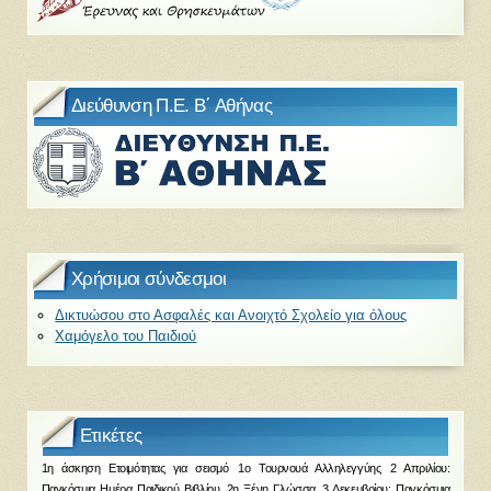
Διεύθυνση Π.Ε. Β΄ Αθήνας
Χρήσιμοι σύνδεσμοι
Δικτυώσου στο Ασφαλές και Ανοιχτό Σχολείο για όλους
Χαμόγελο του Παιδιού
Ετικέτες
1η άσκηση Ετοιμότητας για σεισμό
1ο Τουρνουά Αλληλεγγύης
2 Απριλίου:
Παγκόσμια Ημέρα Παιδικού Βιβλίου
2η Ξένη Γλώσσα
3 Δεκεμβρίου: Παγκόσμια