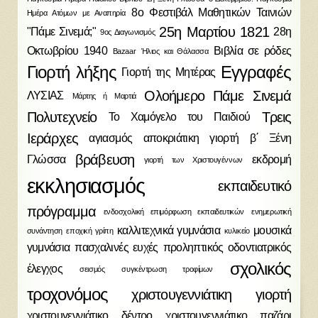
8ο Φεστιβάλ Μαθητικών Ταινιών
Ημέρα Ατόμων με Αναπηρία
25η Μαρτίου 1821
"Πάμε Σινεμά;"
28η
9ος Διαγωνισμός
Οκτωβρίου 1940
Βιβλία σε ρόδες
Bazaar
Ήλιος και Θάλασσα
Γιορτή λήξης
Εγγραφές
Γιορτή της Μητέρας
Ολοήμερο
Πάμε Σινεμά
ΛΥΣΙΑΣ
Μάρτης ή Μαρτιά
Πολυτεχνείο
Τρεις
Το Χαμόγελο του Παιδιού
Ιεράρχες
αγιασμός
αποκριάτικη γιορτή
β΄ Ξένη
βράβευση
Γλώσσα
εκδρομή
γιορτή των Χριστουγέννων
εκκλησιασμός
εκπαιδευτικό
πρόγραμμα
ενδοσχολική επιμόρφωση εκπαιδευτικών
ενημερωτική
καλλιτεχνικά γυμνάσια
μουσικά
συνάντηση
εποχική γρίπη
κυλικείο
γυμνάσια
πασχαλινές ευχές
προληπτικός οδοντιατρικός
σχολικός
έλεγχος
σεισμός
συγκέντρωση τροφίμων
τροχονόμος
χριστουγεννιάτικη γιορτή
χριστουγεννιάτικο δέντρο
χριστουγεννιάτικο παζάρι