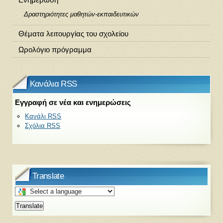
Δραστηριότητες μαθητών-εκπαιδευτικών
Θέματα λειτουργίας του σχολείου
Ωρολόγιο πρόγραμμα
Κανάλια RSS
Εγγραφή σε νέα και ενημερώσεις
Κανάλι RSS
Σχόλια RSS
Translate
Select
a
Translate
language
to