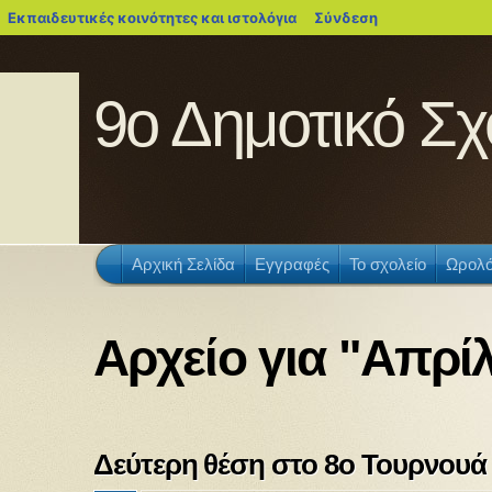
blogs.sch.gr
Εκπαιδευτικές κοινότητες και ιστολόγια
Σύνδεση
9ο Δημοτικό Σ
Αρχική Σελίδα
Εγγραφές
Το σχολείο
Ωρολό
Αρχείο για "Απρίλ
Δεύτερη θέση στο 8ο Τουρνουά 