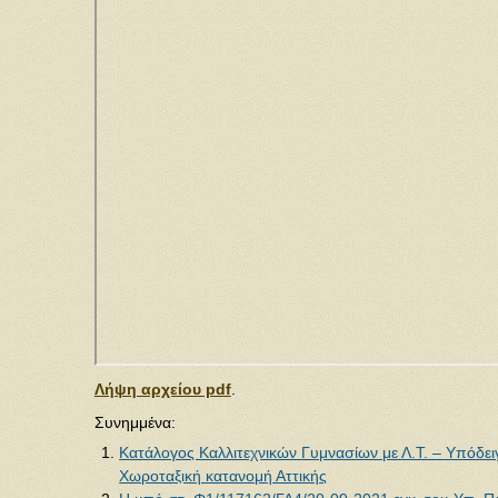
Λήψη αρχείου pdf
.
Συνημμένα:
Κατάλογος Καλλιτεχνικών Γυμνασίων με Λ.Τ. – Υπόδε
Χωροταξική κατανομή Αττικής