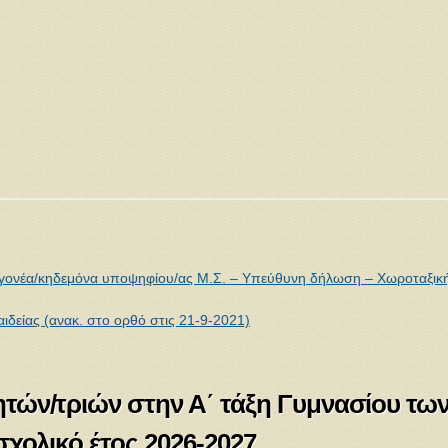
 γονέα/κηδεμόνα υποψηφίου/ας Μ.Σ. – Υπεύθυνη δήλωση – Χωροταξικ
ιδείας (ανακ. στο ορθό στις 21-9-2021)
τών/τριών στην Α΄ τάξη Γυμνασίου τω
σχολικό έτος 2026-2027