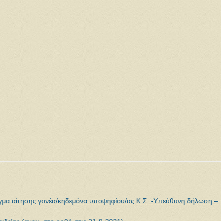
ιγμα αίτησης γονέα/κηδεμόνα υποψηφίου/ας Κ.Σ. -Υπεύθυνη δήλωση –