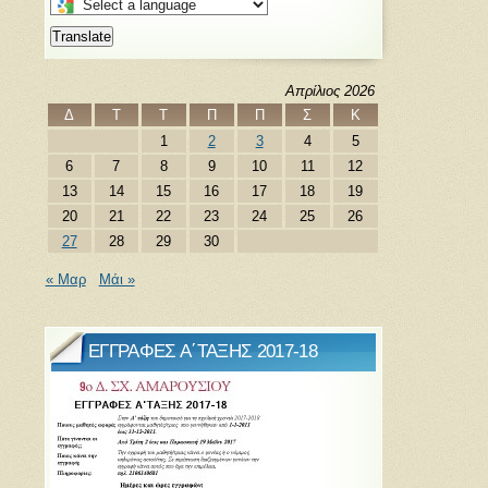
Select
a
Translate
language
to
translate
Απρίλιος 2026
this
Δ
Τ
Τ
Π
Π
Σ
Κ
page
1
2
3
4
5
6
7
8
9
10
11
12
13
14
15
16
17
18
19
20
21
22
23
24
25
26
27
28
29
30
« Μαρ
Μάι »
ΕΓΓΡΑΦΕΣ Α΄ΤΑΞΗΣ 2017-18