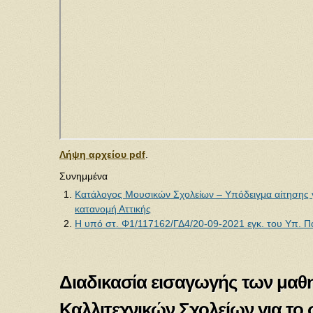
Λήψη αρχείου pdf
.
Συνημμένα
Κατάλογος Μουσικών Σχολείων – Υπόδειγμα αίτησης
κατανομή Αττικής
Η υπό στ. Φ1/117162/ΓΔ4/20-09-2021 εγκ. του Υπ. Πα
Διαδικασία εισαγωγής των μαθη
Καλλιτεχνικών Σχολείων για το 