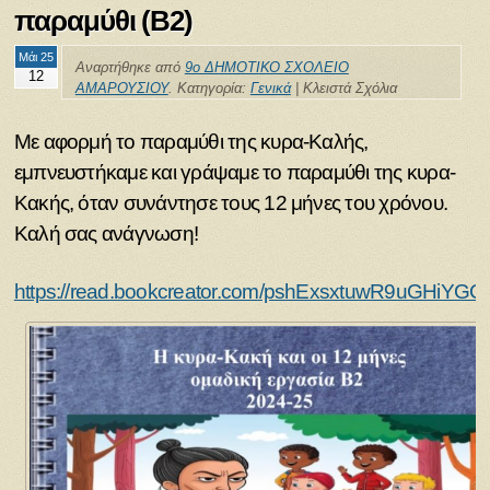
παραμύθι (Β2)
Μάι 25
Αναρτήθηκε από
9ο ΔΗΜΟΤΙΚΟ ΣΧΟΛΕΙΟ
12
ΑΜΑΡΟΥΣΙΟΥ
. Κατηγορία:
Γενικά
|
Κλειστά Σχόλια
Με αφορμή το παραμύθι της κυρα-Καλής,
εμπνευστήκαμε και γράψαμε το παραμύθι της κυρα-
Κακής, όταν συνάντησε τους 12 μήνες του χρόνου.
Καλή σας ανάγνωση!
https://read.bookcreator.com/pshExsxtuwR9uG