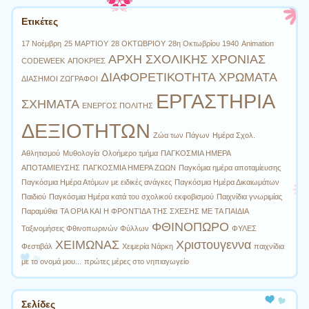
Ετικέτες
17 Νοέμβρη
25 ΜΑΡΤΙΟΥ
28 ΟΚΤΩΒΡΙΟΥ
28η Οκτωβρίου 1940
Animation
ΑΡΧΗ ΣΧΟΛΙΚΗΣ ΧΡΟΝΙΑΣ
CODEWEEK
ΑΠΟΚΡΙΕΣ
ΔΙΑΦΟΡΕΤΙΚΟΤΗΤΑ ΧΡΩΜΑΤΑ
ΔΙΑΣΗΜΟΙ ΖΩΓΡΑΦΟΙ
ΕΡΓΑΣΤΗΡΙΑ
ΣΧΗΜΑΤΑ
ΕΝΕΡΓΟΣ ΠΟΛΙΤΗΣ
ΔΕΞΙΟΤΗΤΩΝ
Ζώα των Πάγων
Ημέρα Σχολ.
Αθλητισμού
Μυθολογία
Ολοήμερο τμήμα
ΠΑΓΚΟΣΜΙΑ ΗΜΕΡΑ
ΑΠΟΤΑΜΙΕΥΣΗΣ
ΠΑΓΚΟΣΜΙΑ ΗΜΕΡΑ ΖΩΩΝ
Παγκόμια ημέρα αποταμίευσης
Παγκόσμια Ημέρα Ατόμων με ειδικές ανάγκες
Παγκόσμια Ημέρα Δικαιωμάτων
Παιδιού
Παγκόσμια Ημέρα κατά του σχολικού εκφοβισμού
Παιχνίδια γνωριμίας
Παραμύθια
ΤΑ ΟΡΙΑ ΚΑΙ Η ΦΡΟΝΤΊΔΑ ΤΗΣ ΣΧΕΣΗΣ ΜΕ ΤΑ ΠΑΙΔΙΑ
ΦΘΙΝΟΠΩΡΟ
Ταξινομήσεις Φθινοπωρινών Φύλλων
ΦΥΛΕΣ
ΧΕΙΜΩΝΑΣ
Χριστουγεννα
Φεστιβάλ
Χειμερία Νάρκη
παιχνίδια
με το ονομά μου...
πρώτες μέρες στο νηπιαγωγείο
Σελίδες