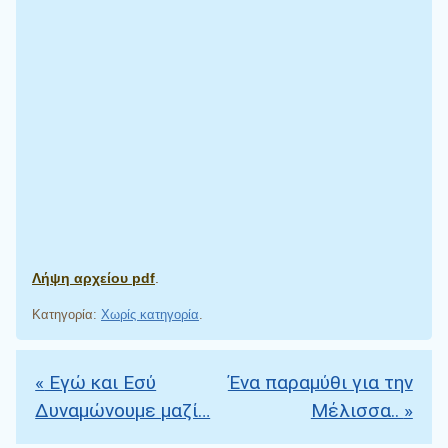
Λήψη αρχείου pdf
.
Κατηγορία:
Χωρίς κατηγορία
.
«
Εγώ και Εσύ
Ένα παραμύθι για την
Πλοήγηση άρθρων
Δυναμώνουμε μαζί…
Μέλισσα..
»