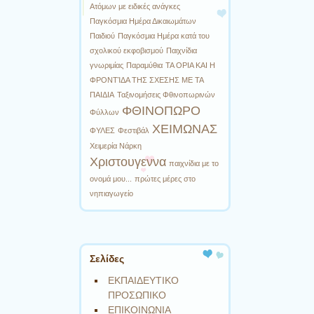
Ατόμων με ειδικές ανάγκες
Παγκόσμια Ημέρα Δικαιωμάτων
Παιδιού
Παγκόσμια Ημέρα κατά του
σχολικού εκφοβισμού
Παιχνίδια
γνωριμίας
Παραμύθια
ΤΑ ΟΡΙΑ ΚΑΙ Η
ΦΡΟΝΤΊΔΑ ΤΗΣ ΣΧΕΣΗΣ ΜΕ ΤΑ
ΠΑΙΔΙΑ
Ταξινομήσεις Φθινοπωρινών
ΦΘΙΝΟΠΩΡΟ
Φύλλων
ΧΕΙΜΩΝΑΣ
ΦΥΛΕΣ
Φεστιβάλ
Χειμερία Νάρκη
Χριστουγεννα
παιχνίδια με το
ονομά μου...
πρώτες μέρες στο
νηπιαγωγείο
Σελίδες
ΕΚΠΑΙΔΕΥΤΙΚΟ
ΠΡΟΣΩΠΙΚΟ
ΕΠΙΚΟΙΝΩΝΙΑ