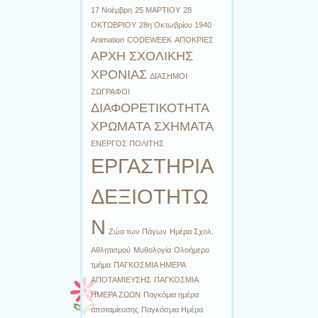
17 Νοέμβρη
25 ΜΑΡΤΙΟΥ
28
ΟΚΤΩΒΡΙΟΥ
28η Οκτωβρίου 1940
Animation
CODEWEEK
ΑΠΟΚΡΙΕΣ
ΑΡΧΗ ΣΧΟΛΙΚΗΣ
ΧΡΟΝΙΑΣ
ΔΙΑΣΗΜΟΙ
ΖΩΓΡΑΦΟΙ
ΔΙΑΦΟΡΕΤΙΚΟΤΗΤΑ
ΧΡΩΜΑΤΑ ΣΧΗΜΑΤΑ
ΕΝΕΡΓΟΣ ΠΟΛΙΤΗΣ
ΕΡΓΑΣΤΗΡΙΑ
ΔΕΞΙΟΤΗΤΩ
Ν
Ζώα των Πάγων
Ημέρα Σχολ.
Αθλητισμού
Μυθολογία
Ολοήμερο
τμήμα
ΠΑΓΚΟΣΜΙΑ ΗΜΕΡΑ
ΑΠΟΤΑΜΙΕΥΣΗΣ
ΠΑΓΚΟΣΜΙΑ
ΗΜΕΡΑ ΖΩΩΝ
Παγκόμια ημέρα
αποταμίευσης
Παγκόσμια Ημέρα