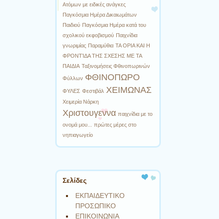
Ατόμων με ειδικές ανάγκες
Παγκόσμια Ημέρα Δικαιωμάτων
Παιδιού
Παγκόσμια Ημέρα κατά του
σχολικού εκφοβισμού
Παιχνίδια
γνωριμίας
Παραμύθια
ΤΑ ΟΡΙΑ ΚΑΙ Η
ΦΡΟΝΤΊΔΑ ΤΗΣ ΣΧΕΣΗΣ ΜΕ ΤΑ
ΠΑΙΔΙΑ
Ταξινομήσεις Φθινοπωρινών
ΦΘΙΝΟΠΩΡΟ
Φύλλων
ΧΕΙΜΩΝΑΣ
ΦΥΛΕΣ
Φεστιβάλ
Χειμερία Νάρκη
Χριστουγεννα
παιχνίδια με το
ονομά μου...
πρώτες μέρες στο
νηπιαγωγείο
Σελίδες
ΕΚΠΑΙΔΕΥΤΙΚΟ
ΠΡΟΣΩΠΙΚΟ
ΕΠΙΚΟΙΝΩΝΙΑ