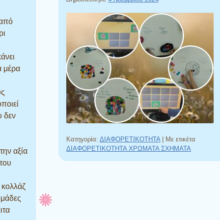
 από
ρι
κάνει
α μέρα
υς
οποιεί
υ δεν
Κατηγορία:
ΔΙΑΦΟΡΕΤΙΚΟΤΗΤΑ
|
Με ετικέτα
ΔΙΑΦΟΡΕΤΙΚΟΤΗΤΑ ΧΡΩΜΑΤΑ ΣΧΗΜΑΤΑ
την αξία
 του
 κολλάζ
ομάδες
ιτα