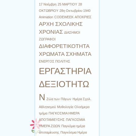
17 Νοέμβρη
25 ΜΑΡΤΙΟΥ
28
ΟΚΤΩΒΡΙΟΥ
28η Οκτωβρίου 1940
Animation
CODEWEEK
ΑΠΟΚΡΙΕΣ
ΑΡΧΗ ΣΧΟΛΙΚΗΣ
ΧΡΟΝΙΑΣ
ΔΙΑΣΗΜΟΙ
ΖΩΓΡΑΦΟΙ
ΔΙΑΦΟΡΕΤΙΚΟΤΗΤΑ
ΧΡΩΜΑΤΑ ΣΧΗΜΑΤΑ
ΕΝΕΡΓΟΣ ΠΟΛΙΤΗΣ
ΕΡΓΑΣΤΗΡΙΑ
ΔΕΞΙΟΤΗΤΩ
Ν
Ζώα των Πάγων
Ημέρα Σχολ.
Αθλητισμού
Μυθολογία
Ολοήμερο
τμήμα
ΠΑΓΚΟΣΜΙΑ ΗΜΕΡΑ
ΑΠΟΤΑΜΙΕΥΣΗΣ
ΠΑΓΚΟΣΜΙΑ
ΗΜΕΡΑ ΖΩΩΝ
Παγκόμια ημέρα
αποταμίευσης
Παγκόσμια Ημέρα