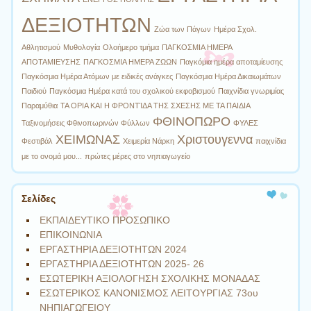
ΔΕΞΙΟΤΗΤΩΝ
Ζώα των Πάγων
Ημέρα Σχολ.
Αθλητισμού
Μυθολογία
Ολοήμερο τμήμα
ΠΑΓΚΟΣΜΙΑ ΗΜΕΡΑ
ΑΠΟΤΑΜΙΕΥΣΗΣ
ΠΑΓΚΟΣΜΙΑ ΗΜΕΡΑ ΖΩΩΝ
Παγκόμια ημέρα αποταμίευσης
Παγκόσμια Ημέρα Ατόμων με ειδικές ανάγκες
Παγκόσμια Ημέρα Δικαιωμάτων
Παιδιού
Παγκόσμια Ημέρα κατά του σχολικού εκφοβισμού
Παιχνίδια γνωριμίας
Παραμύθια
ΤΑ ΟΡΙΑ ΚΑΙ Η ΦΡΟΝΤΊΔΑ ΤΗΣ ΣΧΕΣΗΣ ΜΕ ΤΑ ΠΑΙΔΙΑ
ΦΘΙΝΟΠΩΡΟ
Ταξινομήσεις Φθινοπωρινών Φύλλων
ΦΥΛΕΣ
ΧΕΙΜΩΝΑΣ
Χριστουγεννα
Φεστιβάλ
Χειμερία Νάρκη
παιχνίδια
με το ονομά μου...
πρώτες μέρες στο νηπιαγωγείο
Σελίδες
ΕΚΠΑΙΔΕΥΤΙΚΟ ΠΡΟΣΩΠΙΚΟ
ΕΠΙΚΟΙΝΩΝΙΑ
ΕΡΓΑΣΤΗΡΙΑ ΔΕΞΙΟΤΗΤΩΝ 2024
ΕΡΓΑΣΤΗΡΙΑ ΔΕΞΙΟΤΗΤΩΝ 2025- 26
ΕΣΩΤΕΡΙΚΗ ΑΞΙΟΛΟΓΗΣΗ ΣΧΟΛΙΚΗΣ ΜΟΝΑΔΑΣ
ΕΣΩΤΕΡΙΚΟΣ ΚΑΝΟΝΙΣΜΟΣ ΛΕΙΤΟΥΡΓΙΑΣ 73ου
ΝΗΠΙΑΓΩΓΕΙΟΥ