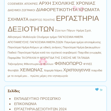
ΑΡΧΗ ΣΧΟΛΙΚΗΣ ΧΡΟΝΙΑΣ
CODEWEEK
ΑΠΟΚΡΙΕΣ
ΔΙΑΦΟΡΕΤΙΚΟΤΗΤΑ ΧΡΩΜΑΤΑ
ΔΙΑΣΗΜΟΙ ΖΩΓΡΑΦΟΙ
ΕΡΓΑΣΤΗΡΙΑ
ΣΧΗΜΑΤΑ
ΕΝΕΡΓΟΣ ΠΟΛΙΤΗΣ
ΔΕΞΙΟΤΗΤΩΝ
Ζώα των Πάγων
Ημέρα Σχολ.
Αθλητισμού
Μυθολογία
Ολοήμερο τμήμα
ΠΑΓΚΟΣΜΙΑ ΗΜΕΡΑ
ΑΠΟΤΑΜΙΕΥΣΗΣ
ΠΑΓΚΟΣΜΙΑ ΗΜΕΡΑ ΖΩΩΝ
Παγκόμια ημέρα αποταμίευσης
Παγκόσμια Ημέρα Ατόμων με ειδικές ανάγκες
Παγκόσμια Ημέρα Δικαιωμάτων
Παιδιού
Παγκόσμια Ημέρα κατά του σχολικού εκφοβισμού
Παιχνίδια γνωριμίας
Παραμύθια
ΤΑ ΟΡΙΑ ΚΑΙ Η ΦΡΟΝΤΊΔΑ ΤΗΣ ΣΧΕΣΗΣ ΜΕ ΤΑ ΠΑΙΔΙΑ
ΦΘΙΝΟΠΩΡΟ
Ταξινομήσεις Φθινοπωρινών Φύλλων
ΦΥΛΕΣ
ΧΕΙΜΩΝΑΣ
Χριστουγεννα
Φεστιβάλ
Χειμερία Νάρκη
παιχνίδια
με το ονομά μου...
πρώτες μέρες στο νηπιαγωγείο
Σελίδες
ΕΚΠΑΙΔΕΥΤΙΚΟ ΠΡΟΣΩΠΙΚΟ
ΕΠΙΚΟΙΝΩΝΙΑ
ΕΡΓΑΣΤΗΡΙΑ ΔΕΞΙΟΤΗΤΩΝ 2024