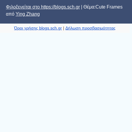
Φιλοξενείται στο https://blogs.sch.gr
| Θέμα:Cute Frames
από
Ying Zhang
Όροι χρήσης blogs.sch.gr
|
Δήλωση προσβασιμότητας