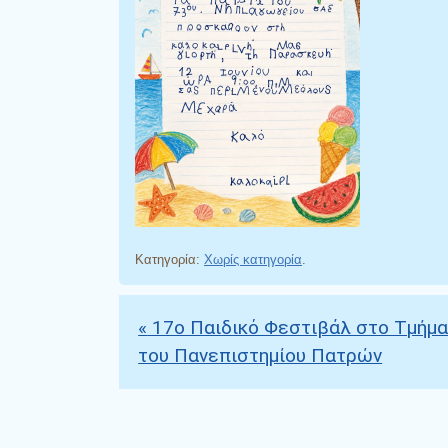
Κατηγορία:
Χωρίς κατηγορία
.
«
17ο Παιδικό Φεστιβάλ στο Τμήμα 
Πλοήγηση άρθρων
του Πανεπιστημίου Πατρών