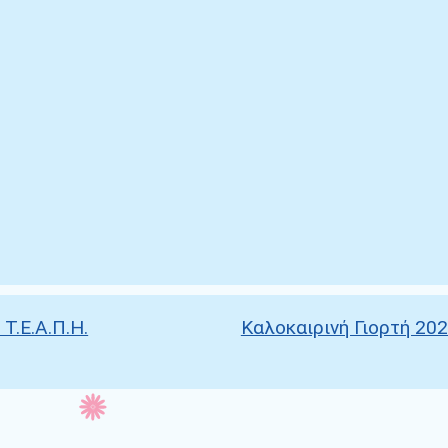
Τ.Ε.Α.Π.Η.
Καλοκαιρινή Γιορτή 20