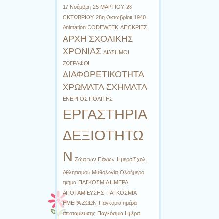
17 Νοέμβρη
25 ΜΑΡΤΙΟΥ
28
ΟΚΤΩΒΡΙΟΥ
28η Οκτωβρίου 1940
Animation
CODEWEEK
ΑΠΟΚΡΙΕΣ
ΑΡΧΗ ΣΧΟΛΙΚΗΣ
ΧΡΟΝΙΑΣ
ΔΙΑΣΗΜΟΙ
ΖΩΓΡΑΦΟΙ
ΔΙΑΦΟΡΕΤΙΚΟΤΗΤΑ
ΧΡΩΜΑΤΑ ΣΧΗΜΑΤΑ
ΕΝΕΡΓΟΣ ΠΟΛΙΤΗΣ
ΕΡΓΑΣΤΗΡΙΑ
ΔΕΞΙΟΤΗΤΩ
Ν
Ζώα των Πάγων
Ημέρα Σχολ.
Αθλητισμού
Μυθολογία
Ολοήμερο
τμήμα
ΠΑΓΚΟΣΜΙΑ ΗΜΕΡΑ
ΑΠΟΤΑΜΙΕΥΣΗΣ
ΠΑΓΚΟΣΜΙΑ
ΗΜΕΡΑ ΖΩΩΝ
Παγκόμια ημέρα
αποταμίευσης
Παγκόσμια Ημέρα