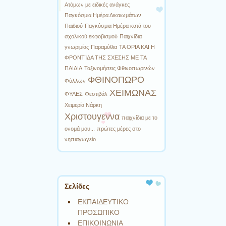
Ατόμων με ειδικές ανάγκες
Παγκόσμια Ημέρα Δικαιωμάτων
Παιδιού
Παγκόσμια Ημέρα κατά του
σχολικού εκφοβισμού
Παιχνίδια
γνωριμίας
Παραμύθια
ΤΑ ΟΡΙΑ ΚΑΙ Η
ΦΡΟΝΤΊΔΑ ΤΗΣ ΣΧΕΣΗΣ ΜΕ ΤΑ
ΠΑΙΔΙΑ
Ταξινομήσεις Φθινοπωρινών
ΦΘΙΝΟΠΩΡΟ
Φύλλων
ΧΕΙΜΩΝΑΣ
ΦΥΛΕΣ
Φεστιβάλ
Χειμερία Νάρκη
Χριστουγεννα
παιχνίδια με το
ονομά μου...
πρώτες μέρες στο
νηπιαγωγείο
Σελίδες
ΕΚΠΑΙΔΕΥΤΙΚΟ
ΠΡΟΣΩΠΙΚΟ
ΕΠΙΚΟΙΝΩΝΙΑ