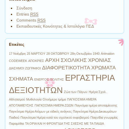
Σύνδεση
Entries
RSS
Comments
RSS
Εκπαιδευτικές Κοινότητες & Ιστολόγια ΠΣΔ
Ετικέτες
17 Νοέμβρη
25 ΜΑΡΤΙΟΥ
28 ΟΚΤΩΒΡΙΟΥ
28η Οκτωβρίου 1940
Animation
ΑΡΧΗ ΣΧΟΛΙΚΗΣ ΧΡΟΝΙΑΣ
CODEWEEK
ΑΠΟΚΡΙΕΣ
ΔΙΑΦΟΡΕΤΙΚΟΤΗΤΑ ΧΡΩΜΑΤΑ
ΔΙΑΣΗΜΟΙ ΖΩΓΡΑΦΟΙ
ΕΡΓΑΣΤΗΡΙΑ
ΣΧΗΜΑΤΑ
ΕΝΕΡΓΟΣ ΠΟΛΙΤΗΣ
ΔΕΞΙΟΤΗΤΩΝ
Ζώα των Πάγων
Ημέρα Σχολ.
Αθλητισμού
Μυθολογία
Ολοήμερο τμήμα
ΠΑΓΚΟΣΜΙΑ ΗΜΕΡΑ
ΑΠΟΤΑΜΙΕΥΣΗΣ
ΠΑΓΚΟΣΜΙΑ ΗΜΕΡΑ ΖΩΩΝ
Παγκόμια ημέρα αποταμίευσης
Παγκόσμια Ημέρα Ατόμων με ειδικές ανάγκες
Παγκόσμια Ημέρα Δικαιωμάτων
Παιδιού
Παγκόσμια Ημέρα κατά του σχολικού εκφοβισμού
Παιχνίδια γνωριμίας
Παραμύθια
ΤΑ ΟΡΙΑ ΚΑΙ Η ΦΡΟΝΤΊΔΑ ΤΗΣ ΣΧΕΣΗΣ ΜΕ ΤΑ ΠΑΙΔΙΑ