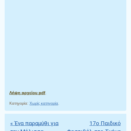
Λήψη αρχείου pdf
.
Κατηγορία:
Χωρίς κατηγορία
.
«
Ένα παραμύθι για
17ο Παιδικό
Πλοήγηση άρθρων