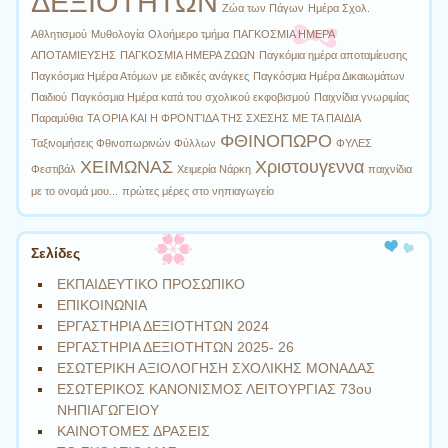
ΔΕΞΙΟΤΗΤΩΝ
Ζώα των Πάγων
Ημέρα Σχολ.
Αθλητισμού
Μυθολογία
Ολοήμερο τμήμα
ΠΑΓΚΟΣΜΙΑ ΗΜΕΡΑ
ΑΠΟΤΑΜΙΕΥΣΗΣ
ΠΑΓΚΟΣΜΙΑ ΗΜΕΡΑ ΖΩΩΝ
Παγκόμια ημέρα αποταμίευσης
Παγκόσμια Ημέρα Ατόμων με ειδικές ανάγκες
Παγκόσμια Ημέρα Δικαιωμάτων
Παιδιού
Παγκόσμια Ημέρα κατά του σχολικού εκφοβισμού
Παιχνίδια γνωριμίας
Παραμύθια
ΤΑ ΟΡΙΑ ΚΑΙ Η ΦΡΟΝΤΊΔΑ ΤΗΣ ΣΧΕΣΗΣ ΜΕ ΤΑ ΠΑΙΔΙΑ
ΦΘΙΝΟΠΩΡΟ
Ταξινομήσεις Φθινοπωρινών Φύλλων
ΦΥΛΕΣ
ΧΕΙΜΩΝΑΣ
Χριστουγεννα
Φεστιβάλ
Χειμερία Νάρκη
παιχνίδια
με το ονομά μου...
πρώτες μέρες στο νηπιαγωγείο
Σελίδες
ΕΚΠΑΙΔΕΥΤΙΚΟ ΠΡΟΣΩΠΙΚΟ
ΕΠΙΚΟΙΝΩΝΙΑ
ΕΡΓΑΣΤΗΡΙΑ ΔΕΞΙΟΤΗΤΩΝ 2024
ΕΡΓΑΣΤΗΡΙΑ ΔΕΞΙΟΤΗΤΩΝ 2025- 26
ΕΣΩΤΕΡΙΚΗ ΑΞΙΟΛΟΓΗΣΗ ΣΧΟΛΙΚΗΣ ΜΟΝΑΔΑΣ
ΕΣΩΤΕΡΙΚΟΣ ΚΑΝΟΝΙΣΜΟΣ ΛΕΙΤΟΥΡΓΙΑΣ 73ου
ΝΗΠΙΑΓΩΓΕΙΟΥ
ΚΑΙΝΟΤΟΜΕΣ ΔΡΑΣΕΙΣ