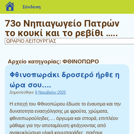
blogs.sch.gr
Σύνδεση
73ο Νηπιαγωγείο Πατρών
το κουκί και το ρεβίθι …..
Αρχείο κατηγορίας:
ΦΘΙΝΟΠΩΡΟ
Φθινοπωράκι δροσερό ήρθε η
ώρα σου….
Δημοσιεύθηκε
9 Νοεμβρίου 2025
Η εποχή του Φθινοπώρου έδωσε το έναυσμα και την
δυνατοτητα ενασχόλησης με φρούτα, χρώματα,
φθινοπωρούληδες…. όργωμα και σπορά, επιπλέον
μάθαμε για την αποταμίευση φτιάχνοντας από
ανακυκλώσιμα υλικά κουμπαράδες, παιξαμε