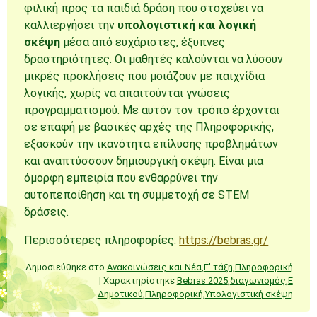
φιλική προς τα παιδιά δράση που στοχεύει να
καλλιεργήσει την
υπολογιστική και λογική
σκέψη
μέσα από ευχάριστες, έξυπνες
δραστηριότητες. Οι μαθητές καλούνται να λύσουν
μικρές προκλήσεις που μοιάζουν με παιχνίδια
λογικής, χωρίς να απαιτούνται γνώσεις
προγραμματισμού. Με αυτόν τον τρόπο έρχονται
σε επαφή με βασικές αρχές της Πληροφορικής,
εξασκούν την ικανότητα επίλυσης προβλημάτων
και αναπτύσσουν δημιουργική σκέψη. Είναι μια
όμορφη εμπειρία που ενθαρρύνει την
αυτοπεποίθηση και τη συμμετοχή σε STEM
δράσεις.
Περισσότερες πληροφορίες:
https://bebras.gr/
Δημοσιεύθηκε στο
Ανακοινώσεις και Νέα
,
Ε' τάξη
,
Πληροφορική
|
Χαρακτηρίστηκε
Bebras 2025
,
διαγωνισμός
,
Ε
Δημοτικού
,
Πληροφορική
,
Υπολογιστική σκέψη