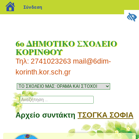
blogs.sch.gr
Σύνδεση
6ο ΔΗΜΟΤΙΚΟ ΣΧΟΛΕΙΟ
ΚΟΡΙΝΘΟΥ
Τηλ: 2741023263 mail@6dim-
korinth.kor.sch.gr
Μενού
Μετάβαση
σε
Αναζήτηση
περιεχόμενο
Αρχείο συντάκτη
ΤΣΟΓΚΑ ΣΟΦΙΑ