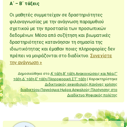
Α΄ – Β΄ τάξεις
Οι μαθητές συμμετείχαν σε δραστηριότητες
φιλαναγνωσίας με την ανάγνωση παραμυθιού
σχετικού με την προστασία των προσωπικών
δεδομένων. Μέσα από συζήτηση και βιωματικές
δραστηριότητες κατανόησαν τη σημασία της
ιδιωτικότητας και έμαθαν ποιες πληροφορίες δεν
πρέπει να μοιράζονται στο διαδίκτυο.
Συνεχίστε
την ανάγνωση
»
Δημοσιεύθηκε στο
A' τάξη
,
B' τάξη
,
Ανακοινώσεις και Νέα
,
Γ'
τάξη
,
Δ΄ τάξη
,
Ε' τάξη
,
Πληροφορική
,
ΣΤ' τάξη
|
Χαρακτηρίστηκε
Διδικτυακός εκφοβισμός
,
Κανόνες χρήσης
διαδικτύου
,
Παγκόσμια Ημέρα Ασφαλούς Πλοήγησης στο
Διαδίκτυο
,
Ψηφιακός πολίτης