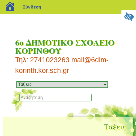
blogs.sch.gr
Σύνδεση
6ο ΔΗΜΟΤΙΚΟ ΣΧΟΛΕΙΟ
ΚΟΡΙΝΘΟΥ
Τηλ: 2741023263 mail@6dim-
korinth.kor.sch.gr
Μενού
Μετάβαση
σε
Αναζήτηση
περιεχόμενο
Τάξεις