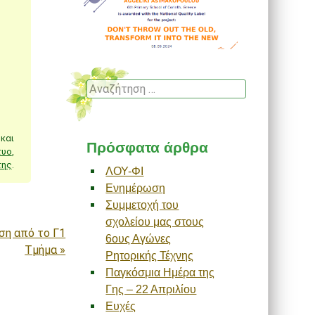
Αναζήτηση
και
Πρόσφατα άρθρα
τυο
,
της
.
ΛΟΥ-ΦΙ
Ενημέρωση
Συμμετοχή του
σχολείου μας στους
ση από το Γ1
6ους Αγώνες
Τμήμα
»
Ρητορικής Τέχνης
Παγκόσμια Ημέρα της
Γης – 22 Απριλίου
Ευχές