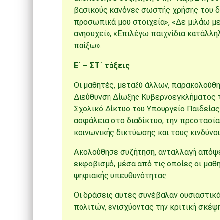
βασικούς κανόνες σωστής χρήσης του δ
προσωπικά μου στοιχεία», «Δε μιλάω με
ανησυχεί», «Επιλέγω παιχνίδια κατάλληλ
παίξω».
Ε΄ – ΣΤ΄ τάξεις
Οι μαθητές, μεταξύ άλλων, παρακολούθ
Διεύθυνση Δίωξης Κυβερνοεγκλήματος 
Σχολικό Δίκτυο
του
Υπουργείο Παιδείας
ασφάλεια στο διαδίκτυο, την προστασί
κοινωνικής δικτύωσης και τους κινδύνο
Ακολούθησε συζήτηση, ανταλλαγή απόψε
εκφοβισμό, μέσα από τις οποίες οι μαθ
ψηφιακής υπευθυνότητας.
Οι δράσεις αυτές συνέβαλαν ουσιαστι
πολιτών, ενισχύοντας την κριτική σκέψη