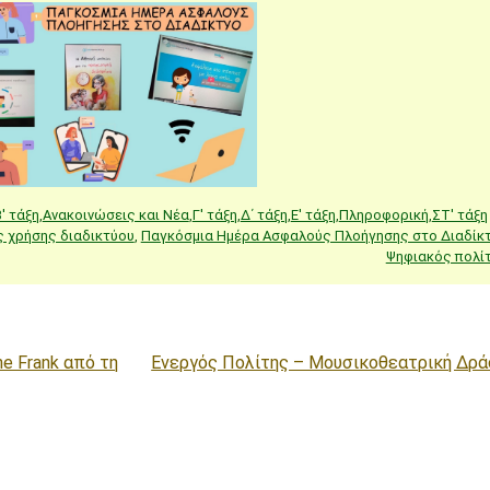
' τάξη
,
Ανακοινώσεις και Νέα
,
Γ' τάξη
,
Δ΄ τάξη
,
Ε' τάξη
,
Πληροφορική
,
ΣΤ' τάξη
ς χρήσης διαδικτύου
,
Παγκόσμια Ημέρα Ασφαλούς Πλοήγησης στο Διαδίκ
Ψηφιακός πολί
e Frank από τη
Ενεργός Πολίτης – Μουσικοθεατρική Δρά