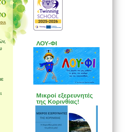
το
υο
ΦΙΑ
ών,
ΛΟΥ-ΦΙ
υ
με
ι
Μικροί εξερευνητές
της Κορινθίας!