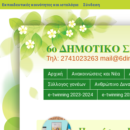
blogs.sch.gr
Εκπαιδευτικές κοινότητες και ιστολόγια
Σύνδεση
6ο ΔΗΜΟΤΙΚΟ 
Τηλ: 2741023263 mail@6dim-
Μενού
Μετάβαση
Αρχική
Ανακοινώσεις και Νέα
σε
Σύλλογος γονέων
Ανθρώπινο Δυνα
περιεχόμενο
e-twinning 2023-2024
e-twinning 2