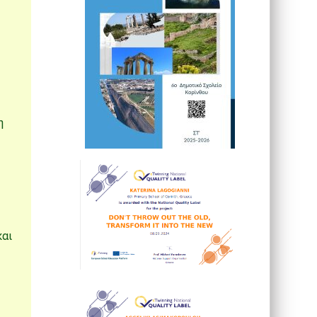
η
και