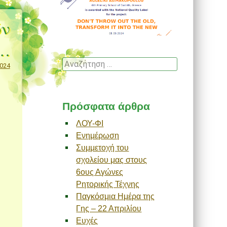
ών
ν…
Αναζήτηση
024
Πρόσφατα άρθρα
ΛΟΥ-ΦΙ
Ενημέρωση
Συμμετοχή του
σχολείου μας στους
6ους Αγώνες
Ρητορικής Τέχνης
Παγκόσμια Ημέρα της
Γης – 22 Απριλίου
Ευχές