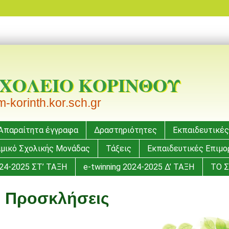
ΣΧΟΛΕΙΟ ΚΟΡΙΝΘΟΥ
korinth.kor.sch.gr
Απαραίτητα έγγραφα
Δραστηριότητες
Εκπαιδευτικές
μικό Σχολικής Μονάδας
Τάξεις
Εκπαιδευτικές Επιμ
024-2025 ΣΤ’ ΤΑΞΗ
e-twinning 2024-2025 Δ’ ΤΑΞΗ
ΤΟ Σ
ς
Προσκλήσεις