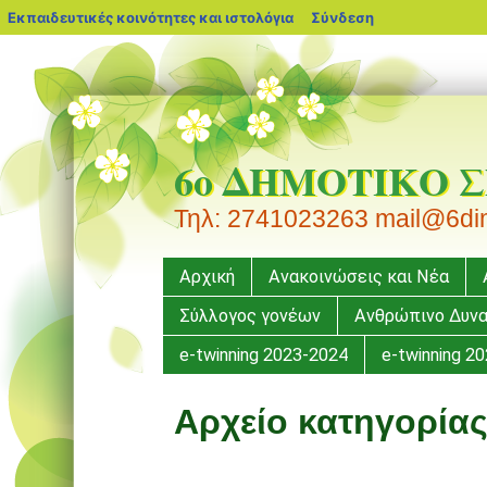
blogs.sch.gr
Εκπαιδευτικές κοινότητες και ιστολόγια
Σύνδεση
6ο ΔΗΜΟΤΙΚΟ 
Τηλ: 2741023263 mail@6dim-
Μενού
Μετάβαση
Αρχική
Ανακοινώσεις και Νέα
σε
Σύλλογος γονέων
Ανθρώπινο Δυνα
περιεχόμενο
e-twinning 2023-2024
e-twinning 2
Αρχείο κατηγορία