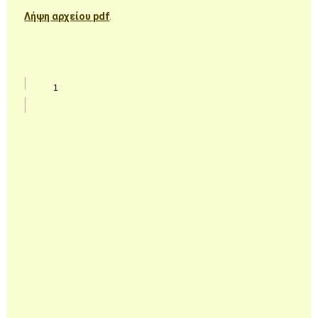
Λήψη αρχείου pdf
.