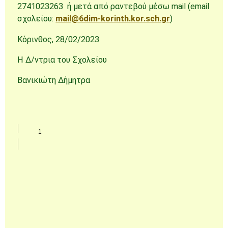
2741023263 ή μετά από ραντεβού μέσω mail (email
σχολείου:
mail@6dim-korinth.kor.sch.gr
)
Κόρινθος, 28/02/2023
Η Δ/ντρια του Σχολείου
Βανικιώτη Δήμητρα