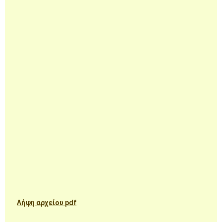
Λήψη αρχείου pdf
.