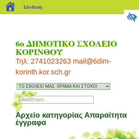
blogs.sch.gr
Σύνδεση
6ο ΔΗΜΟΤΙΚΟ ΣΧΟΛΕΙΟ
ΚΟΡΙΝΘΟΥ
Τηλ: 2741023263 mail@6dim-
korinth.kor.sch.gr
Μενού
Μετάβαση
σε
Αναζήτηση
περιεχόμενο
Αρχείο κατηγορίας
Απαραίτητα
έγγραφα