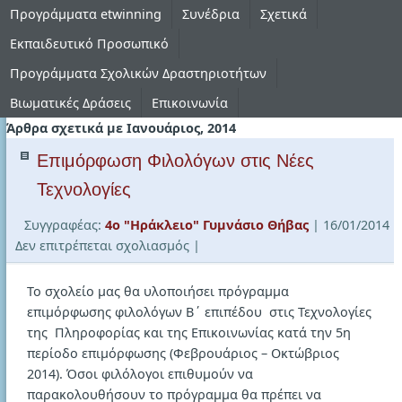
Προγράμματα etwinning
Συνέδρια
Σχετικά
Εκπαιδευτικό Προσωπικό
Προγράμματα Σχολικών Δραστηριοτήτων
Βιωματικές Δράσεις
Επικοινωνία
Άρθρα σχετικά με Ιανουάριος, 2014
Επιμόρφωση Φιλολόγων στις Νέες
Τεχνολογίες
Συγγραφέας:
4ο "Ηράκλειο" Γυμνάσιο Θήβας
| 16/01/2014
στο
Δεν επιτρέπεται σχολιασμός
|
Επιμόρφωση
Φιλολόγων
Το σχολείο μας θα υλοποιήσει πρόγραμμα
στις
επιμόρφωσης φιλολόγων Β΄ επιπέδου στις Τεχνολογίες
Νέες
της Πληροφορίας και της Επικοινωνίας κατά την 5η
Τεχνολογίες
περίοδο επιμόρφωσης (Φεβρουάριος – Οκτώβριος
2014). Όσοι φιλόλογοι επιθυμούν να
παρακολουθήσουν το πρόγραμμα θα πρέπει να