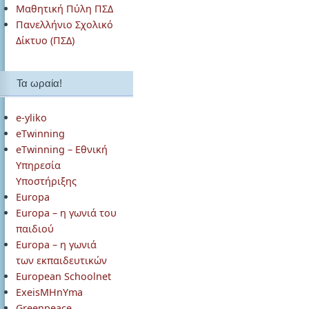
Μαθητική Πύλη ΠΣΔ
Πανελλήνιο Σχολικό
Δίκτυο (ΠΣΔ)
Τα ωραία!
e-yliko
eTwinning
eTwinning – Εθνική
Υπηρεσία
Υποστήριξης
Europa
Europa – η γωνιά του
παιδιού
Europa – η γωνιά
των εκπαιδευτικών
European Schoolnet
ExeisMHnYma
Greenpeace