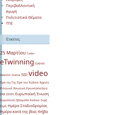
Περιβαλλοντική
Αγωγή
Πολιτιστικά Θέματα
ΤΠΕ
Ετικέτες
25 Μαρτίου
Code+
eTwinning
Gabriel
video
SID
Valentin Grama
Ώρα της Γης
Ώρα του Κώδικα
Αρχαία
Ελληνικά
Βοιωτική Εγκυκλοπαίδεια
Ευρωπαϊκή Ένωση
ΕΑΒ
ΕΕΕΕΚ
Ευρωπαϊκή Εβδομάδα Κώδικα
Ζωρζ
Ημέρα Σταδιοδρομίας
Σαρή
Ημέρα κατά της βίας
Θήβα