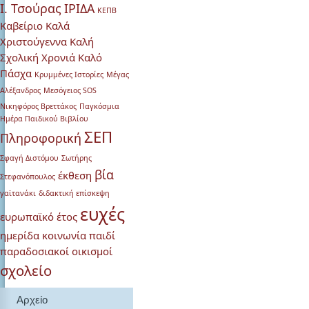
Ι. Τσούρας
ΙΡΙΔΑ
ΚΕΠΒ
Καβείριο
Καλά
Χριστούγεννα
Καλή
Σχολική Χρονιά
Καλό
Πάσχα
Κρυμμένες Ιστορίες
Μέγας
Αλέξανδρος
Μεσόγειος SOS
Νικηφόρος Βρεττάκος
Παγκόσμια
Ημέρα Παιδικού Βιβλίου
ΣΕΠ
Πληροφορική
Σφαγή Διστόμου
Σωτήρης
βία
έκθεση
Στεφανόπουλος
γαϊτανάκι
διδακτική επίσκεψη
ευχές
ευρωπαϊκό έτος
ημερίδα
κοινωνία
παιδί
παραδοσιακοί οικισμοί
σχολείο
Αρχείο