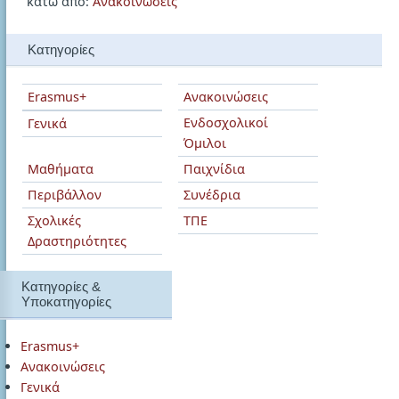
κάτω από:
Ανακοινώσεις
την
τριήμερη
εκδρομή
Κατηγορίες
της
περιβαλλοντικής
Erasmus+
Ανακοινώσεις
ομάδας
Ενδοσχολικοί
Γενικά
του
Όμιλοι
σχολείου
Μαθήματα
Παιχνίδια
μας
Περιβάλλον
Συνέδρια
Σχολικές
ΤΠΕ
Δραστηριότητες
Κατηγορίες &
Υποκατηγορίες
Erasmus+
Ανακοινώσεις
Γενικά