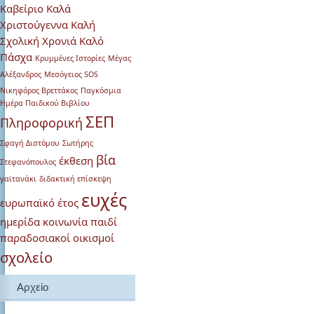
Καβείριο
Καλά
Χριστούγεννα
Καλή
Σχολική Χρονιά
Καλό
Πάσχα
Κρυμμένες Ιστορίες
Μέγας
Αλέξανδρος
Μεσόγειος SOS
Νικηφόρος Βρεττάκος
Παγκόσμια
Ημέρα Παιδικού Βιβλίου
ΣΕΠ
Πληροφορική
Σφαγή Διστόμου
Σωτήρης
βία
έκθεση
Στεφανόπουλος
γαϊτανάκι
διδακτική επίσκεψη
ευχές
ευρωπαϊκό έτος
ημερίδα
κοινωνία
παιδί
παραδοσιακοί οικισμοί
σχολείο
Αρχείο