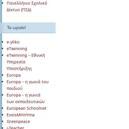
Πανελλήνιο Σχολικό
Δίκτυο (ΠΣΔ)
Τα ωραία!
e-yliko
eTwinning
eTwinning – Εθνική
Υπηρεσία
Υποστήριξης
Europa
Europa – η γωνιά του
παιδιού
Europa – η γωνιά
των εκπαιδευτικών
European Schoolnet
ExeisMHnYma
Greenpeace
i-Teacher