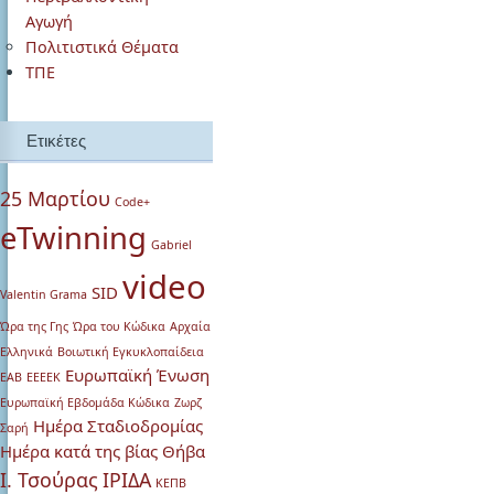
Αγωγή
Πολιτιστικά Θέματα
ΤΠΕ
Ετικέτες
25 Μαρτίου
Code+
eTwinning
Gabriel
video
SID
Valentin Grama
Ώρα της Γης
Ώρα του Κώδικα
Αρχαία
Ελληνικά
Βοιωτική Εγκυκλοπαίδεια
Ευρωπαϊκή Ένωση
ΕΑΒ
ΕΕΕΕΚ
Ευρωπαϊκή Εβδομάδα Κώδικα
Ζωρζ
Ημέρα Σταδιοδρομίας
Σαρή
Ημέρα κατά της βίας
Θήβα
Ι. Τσούρας
ΙΡΙΔΑ
ΚΕΠΒ