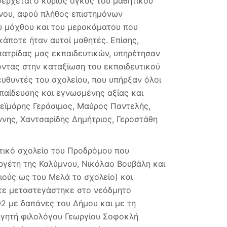
οέρχεται ο κύριος όγκος του μαθητικού
μνου, αφού πλήθος επιστημόνων
ου μόχθου και του μεροκάματου που
κάποτε ήταν αυτοί μαθητές. Επίσης,
πατρίδας μας εκπαιδευτικών, υπηρέτησαν
οντας στην καταξίωση του εκπαιδευτικού
ιευθυντές του σχολείου, που υπήρξαν όλοι
παίδευσης και εγνωσμένης αξίας και
Μεϊμάρης Γεράσιμος, Μαύρος Παντελής,
ννης, Χαντσαρίδης Δημήτριος, Γεροστάθη
οτικό σχολείο του Προδρόμου που
γέτη της Καλύμνου, Νικόλαο Βουβάλη και
ούς ως του Μελά το σχολείο) και
τε μεταστεγάστηκε στο νεόδμητο
92 με δαπάνες του Δήμου και με τη
ηγητή φιλολόγου Γεωργίου Σοφοκλή