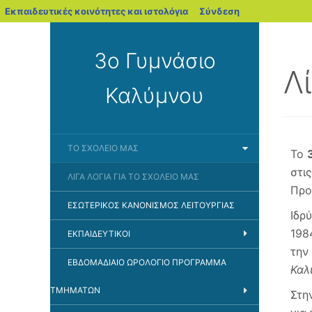
blogs.sch.gr
Εκπαιδευτικές κοινότητες και ιστολόγια
Σύνδεση
3ο Γυμνάσιο
Λ
Καλύμνου
ΤΟ ΣΧΟΛΕΊΟ ΜΑΣ
Το
στι
ΛΊΓΑ ΛΌΓΙΑ ΓΙΑ ΤΟ ΣΧΟΛΕΊΟ ΜΑΣ
Προ
ΕΣΩΤΕΡΙΚΌΣ ΚΑΝΟΝΙΣΜΌΣ ΛΕΙΤΟΥΡΓΊΑΣ
Ιδρ
198
ΕΚΠΑΙΔΕΥΤΙΚΟΊ
την
ΕΒΔΟΜΑΔΙΑΊΟ ΩΡΟΛΌΓΙΟ ΠΡΌΓΡΑΜΜΑ
Καλ
ΤΜΗΜΆΤΩΝ
Στη