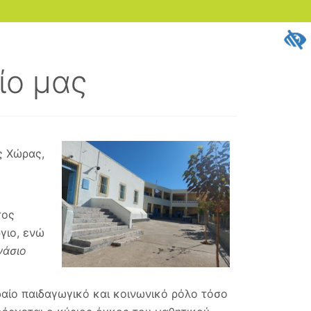
ίο μας
ς Χώρας,
τος
γιο, ενώ
νάσιο
δαίο παιδαγωγικό και κοινωνικό ρόλο τόσο