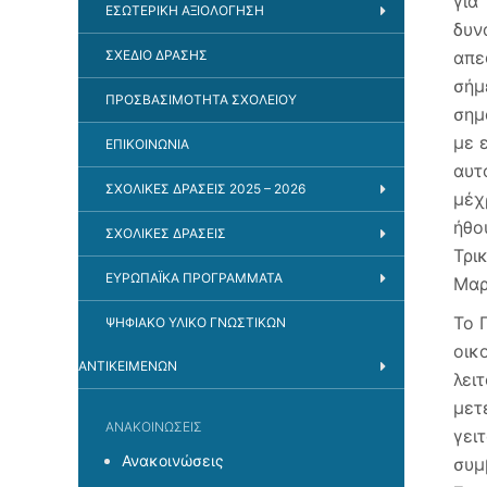
για
ΕΣΩΤΕΡΙΚΉ ΑΞΙΟΛΌΓΗΣΗ
δυν
ΣΧΈΔΙΟ ΔΡΆΣΗΣ
απε
σήμ
ΠΡΟΣΒΑΣΙΜΌΤΗΤΑ ΣΧΟΛΕΊΟΥ
σημ
με 
ΕΠΙΚΟΙΝΩΝΊΑ
αυτ
ΣΧΟΛΙΚΈΣ ΔΡΆΣΕΙΣ 2025 – 2026
μέχ
ήθο
ΣΧΟΛΙΚΈΣ ΔΡΆΣΕΙΣ
Τρι
ΕΥΡΩΠΑΪΚΆ ΠΡΟΓΡΆΜΜΑΤΑ
Μαρ
Το 
ΨΗΦΙΑΚΌ ΥΛΙΚΌ ΓΝΩΣΤΙΚΏΝ
οικ
ΑΝΤΙΚΕΙΜΈΝΩΝ
λει
μετ
ΑΝΑΚΟΙΝΏΣΕΙΣ
γει
Ανακοινώσεις
συμ