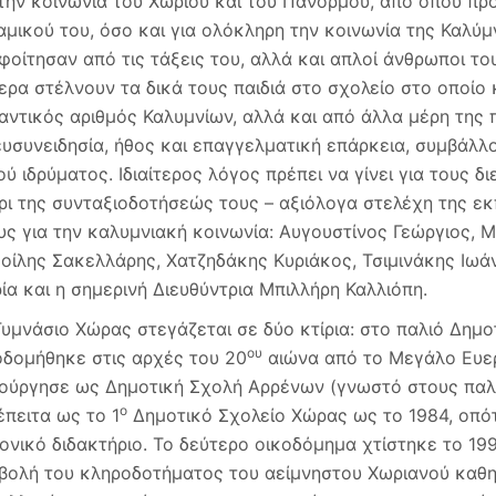
 την κοινωνία του Χωριού και του Πανόρμου, από όπου πρ
αμικού του, όσο και για ολόκληρη την κοινωνία της Καλύ
φοίτησαν από τις τάξεις του, αλλά και απλοί άνθρωποι τ
ερα στέλνουν τα δικά τους παιδιά στο σχολείο στο οποίο 
αντικός αριθμός Καλυμνίων, αλλά και από άλλα μέρη της 
ευσυνειδησία, ήθος και επαγγελματική επάρκεια, συμβάλλ
ού ιδρύματος. Ιδιαίτερος λόγος πρέπει να γίνει για τους δ
ρι της συνταξιοδοτήσεώς τους – αξιόλογα στελέχη της εκ
υς για την καλυμνιακή κοινωνία: Αυγουστίνος Γεώργιος, 
κοίλης Σακελλάρης, Χατζηδάκης Κυριάκος, Τσιμινάκης Ιωά
ία και η σημερινή Διευθύντρια Μπιλλήρη Καλλιόπη.
Γυμνάσιο Χώρας στεγάζεται σε δύο κτίρια: στο παλιό Δημ
ου
οδομήθηκε στις αρχές του 20
αιώνα από το Μεγάλο Ευερ
τούργησε ως Δημοτική Σχολή Αρρένων (γνωστό στους παλι
ο
έπειτα ως το 1
Δημοτικό Σχολείο Χώρας ως το 1984, οπό
τονικό διδακτήριο. Το δεύτερο οικοδόμημα χτίστηκε το 19
βολή του κληροδοτήματος του αείμνηστου Χωριανού καθ