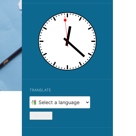
TRANSLATE
Select
a
language
Translate
to
translate
this