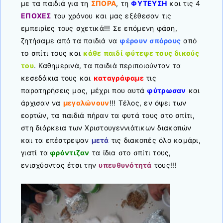
με τα παιδιά για τη
ΣΠΟΡΑ
, τη
ΦΥΤΕΥΣΗ
και τις 4
ΕΠΟΧΕΣ
του χρόνου και μας εξέθεσαν τις
εμπειρίες τους σχετικά!!! Σε επόμενη φάση,
ζητήσαμε από τα παιδιά να
φέρουν σπόρους
από
το σπίτι τους και
κάθε παιδί φύτεψε τους δικούς
του
. Καθημερινά, τα παιδιά περιποιούνταν τα
κεσεδάκια τους και
καταγράφαμε
τις
παρατηρήσεις μας, μέχρι που αυτά
φύτρωσαν
και
άρχισαν να
μεγαλώνουν
!!! Τέλος, εν όψει των
εορτών, τα παιδιά πήραν τα φυτά τους στο σπίτι,
στη διάρκεια των Χριστουγεννιάτικων διακοπών
και τα επέστρεψαν
μετά
τις διακοπές όλο καμάρι,
γιατί τα
φρόντιζαν
τα ίδια στο σπίτι τους,
ενισχύοντας έτσι την
υπευθυνότητά
τους!!!