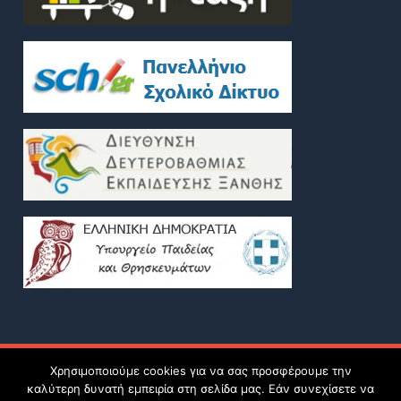
Πνευματικά δικαιώματα © 2026
ΔΗΜ.Ω.Σ. - ΗΜΕΡΗΣΙΟ ΓΕΝΙΚΟ
Χρησιμοποιούμε cookies για να σας προσφέρουμε την
ΛΥΚΕΙΟ ΞΑΝΘΗΣ-Public Onassis School - Day General Senior
καλύτερη δυνατή εμπειρία στη σελίδα μας. Εάν συνεχίσετε να