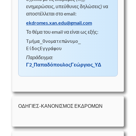
ενημερώσεις, υπεύθυνες δηλώσεις) να
αποστέλλεται στο email:
ekdromes.xan.edu@gmail.com
Το θέμα του email να είναι ως εξής:
Τμήμα_​Ονοματεπώνυμο_​
ΕίδοςΕγγράφου
Παράδειγμα:
Γ2_​Παπαδόπουλος​Γεώργιος_​ΥΔ
ΟΔΗΓΙΕΣ-ΚΑΝΟΝΙΣΜΟΣ ΕΚΔΡΟΜΩΝ