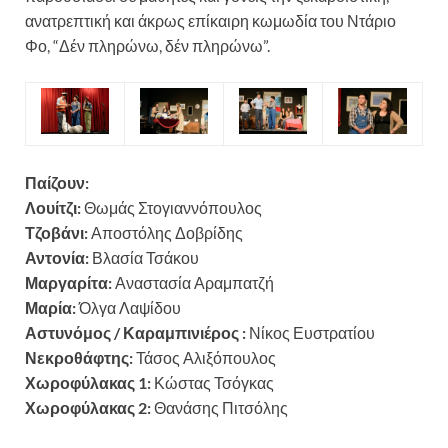
ανατρεπτική και άκρως επίκαιρη κωμωδία του Ντάριο
Φο, “Δέν πληρώνω, δέν πληρώνω”.
Παίζουν:
Λουίτζι:
Θωμάς Στογιαννόπουλος
Τζοβάνι:
Αποστόλης Δοβρίδης
Αντονία:
Βλασία Τσάκου
Μαργαρίτα:
Αναστασία Αραμπατζή
Μαρία:
Όλγα Λαψίδου
Αστυνόμος / Καραμπινιέρος :
Νίκος Ευστρατίου
Νεκροθάφτης:
Τάσος Αλιξόπουλος
Χωροφύλακας 1:
Κώστας Τσόγκας
Χωροφύλακας 2:
Θανάσης Πιτσόλης