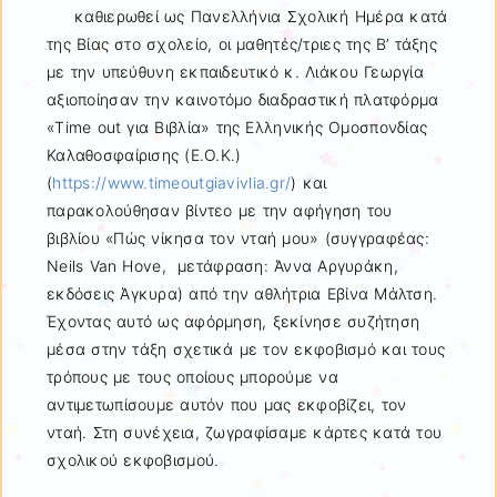
καθιερωθεί ως Πανελλήνια Σχολική Ημέρα κατά
της Βίας στο σχολείο, οι μαθητές/τριες της Β’ τάξης
με την υπεύθυνη εκπαιδευτικό κ. Λιάκου Γεωργία
αξιοποίησαν την καινοτόμο διαδραστική πλατφόρμα
«Time out για Βιβλία» της Ελληνικής Ομοσπονδίας
Καλαθοσφαίρισης (Ε.Ο.Κ.)
(
https://www.timeoutgiavivlia.gr/
) και
παρακολούθησαν βίντεο με την αφήγηση του
βιβλίου «Πώς νίκησα τον νταή μου» (συγγραφέας:
Neils Van Hove, μετάφραση: Άννα Αργυράκη,
εκδόσεις Άγκυρα) από την αθλήτρια Εβίνα Μάλτση.
Έχοντας αυτό ως αφόρμηση, ξεκίνησε συζήτηση
μέσα στην τάξη σχετικά με τον εκφοβισμό και τους
τρόπους με τους οποίους μπορούμε να
αντιμετωπίσουμε αυτόν που μας εκφοβίζει, τον
νταή. Στη συνέχεια, ζωγραφίσαμε κάρτες κατά του
σχολικού εκφοβισμού.