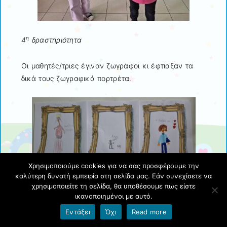
η
4
δραστηριότητα
Οι μαθητές/τριες έγιναν ζωγράφοι κι έφτιαξαν τα
δικά τους ζωγραφικά πορτρέτα.
Χρησιμοποιούμε cookies για να σας προσφέρουμε την
καλύτερη δυνατή εμπειρία στη σελίδα μας. Εάν συνεχίσετε να
χρησιμοποιείτε τη σελίδα, θα υποθέσουμε πως είστε
ικανοποιημένοι με αυτό.
Με αφορμή το βιβλίο «Μα πού πήγαν όλοι;»,
Εντάξει
Όχι
Read more
αποφασίστηκε η συμμετοχή της Β’ τάξης του
σχολείου στον Διαγωνισμό Ζωγραφικής και