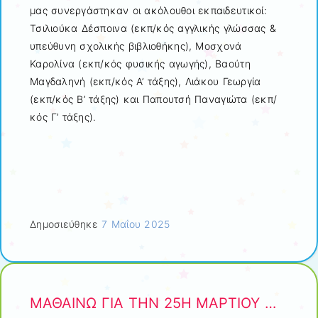
μας συνεργάστηκαν οι ακόλουθοι εκπαιδευτικοί:
Τσιλιούκα Δέσποινα (εκπ/κός αγγλικής γλώσσας &
υπεύθυνη σχολικής βιβλιοθήκης), Μοσχονά
Καρολίνα (εκπ/κός φυσικής αγωγής), Βαούτη
Μαγδαληνή (εκπ/κός Α’ τάξης), Λιάκου Γεωργία
(εκπ/κός Β’ τάξης) και Παπουτσή Παναγιώτα (εκπ/
κός Γ’ τάξης).
Δημοσιεύθηκε
7 Μαΐου 2025
ΜΑΘΑΙΝΩ ΓΙΑ ΤΗΝ 25Η ΜΑΡΤΙΟΥ …