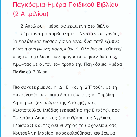
Παγκόσμια Ημέρα Παιδικού Βιβλίου
(2 Απριλίου)
2 Απριλίου. Ημέρα αφιερωμένη στο βιβλίο.
Σύμφωνα με συμβουλή του Αϊνστάιν σε γονέα,
“
ο καλύτερος τρόπος για να γίνει ένα παιδί έξυπνο
είναι η ανάγνωση παραμυθιών
“. Όλοι/ες οι μαθητές/
ριες του σχολείου μας πραγματοποίησαν δράσεις,
τιμώντας με αυτόν τον τρόπο την Παγκόσμια Ημέρα
Παιδικού Βιβλίου.
Πιο συγκεκριμένα, η Δ΄, Ε΄ και η ΣΤ΄ τάξη, με τη
συνεργασία των εκπαιδευτικών τους κ. Περδίκη
Δημήτριου (εκπαιδ/κο της Δ΄τάξης), κας
Κωστοπούλου Ιλιάδας (εκπαιδ/κο της Ε΄τάξης), κας
Τσιλιούκα Δέσποινας (εκπαιδ/κου της Αγγλικής
Γλώσσας) και της διευθύντριας του σχολείου κας
Κουτσελίνη Μαρίας, παρακολούθησαν αφιέρωμα