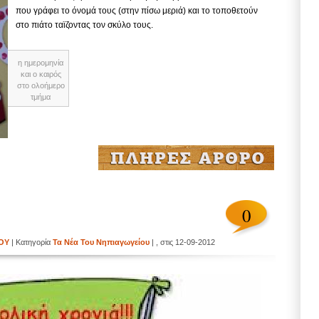
που γράφει το όνομά τους (στην πίσω μεριά) και το τοποθετούν
στο πιάτο ταϊζοντας τον σκύλο τους.
η ημερομηνία
και ο καιρός
στο ολοήμερο
τμήμα
0
ΙΟΥ
| Κατηγορία
Τα Νέα Του Νηπιαγωγείου
| , στις 12-09-2012