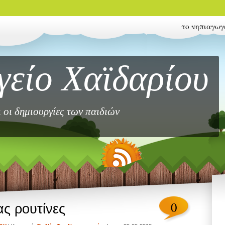
το νηπιαγωγ
γείο Χαϊδαρίου
ι οι δημιουργίες των παιδιών
0
ας ρουτίνες