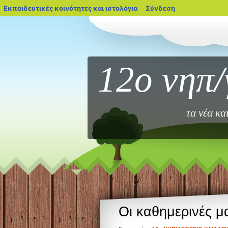
blogs.sch.gr
Εκπαιδευτικές κοινότητες και ιστολόγια
Σύνδεση
12ο νηπ/
τα νέα κα
Οι καθημερινές μ