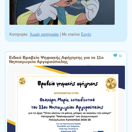
Κατηγορία:
Χωρίς κατηγορία
|
Με ετικέτα
Ευχές
Πλοήγηση άρθρων
Ειδικό Βραβείο Ψηφιακής Αφήγησης για το 11ο
Νηπιαγωγείο Αργυρούπολης