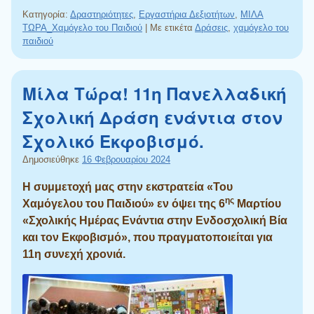
Κατηγορία:
Δραστηριότητες
,
Εργαστήρια Δεξιοτήτων
,
ΜΙΛΑ
ΤΩΡΑ_Χαμόγελο του Παιδιού
|
Με ετικέτα
Δράσεις
,
χαμόγελο του
παιδιού
Μίλα Τώρα! 11η Πανελλαδική
Σχολική Δράση ενάντια στον
Σχολικό Εκφοβισμό.
Δημοσιεύθηκε
16 Φεβρουαρίου 2024
Η συμμετοχή μας στην εκστρατεία «Του
ης
Χαμόγελου του Παιδιού» εν όψει της 6
Μαρτίου
«Σχολικής Ημέρας Ενάντια στην Ενδοσχολική Βία
και τον Εκφοβισμό», που πραγματοποιείται για
11η συνεχή χρονιά.