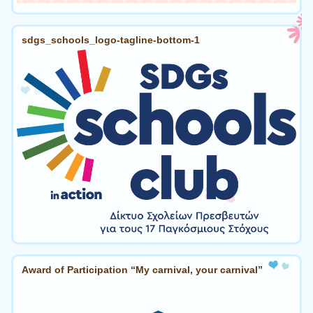
sdgs_schools_logo-tagline-bottom-1
Award of Participation “My carnival, your carnival”