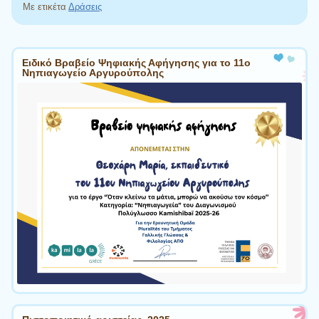
Με ετικέτα
Δράσεις
Πλοήγηση άρθρων
Ειδικό Βραβείο Ψηφιακής Αφήγησης για το 11ο
Νηπιαγωγείο Αργυρούπολης