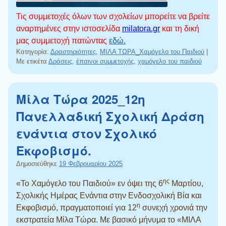
Τις συμμετοχές όλων των σχολείων μπορείτε να βρείτε
αναρτημένες στην ιστοσελίδα
milatora.gr
και τη δική
μας συμμετοχή πατώντας
εδώ.
Κατηγορία:
Δραστηριότητες
,
ΜΙΛΑ ΤΩΡΑ_Χαμόγελο του Παιδιού
|
Με ετικέτα
Δράσεις
,
έπαινοι συμμετοχής
,
χαμόγελο του παιδιού
Μίλα Τώρα 2025_12η
Πανελλαδική Σχολική Δράση
ενάντια στον Σχολικό
Εκφοβισμό.
Δημοσιεύθηκε
19 Φεβρουαρίου 2025
ης
«Το Χαμόγελο του Παιδιού» εν όψει της 6
Μαρτίου,
Σχολικής Ημέρας Ενάντια στην Ενδοσχολική Βία και
η
Εκφοβισμό, πραγματοποιεί για 12
συνεχή χρονιά την
εκστρατεία Μίλα Τώρα.
Με βασικό μήνυμα το «ΜΙΛΑ