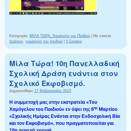
Κατηγορία:
ΜΙΛΑ ΤΩΡΑ_Χαμόγελο του Παιδιού
|
Με ετικέτα
Δράσεις
,
χαμόγελο του παιδιού
|
3 Σκέψεις
Μίλα Τώρα! 10η Πανελλαδική
Σχολική Δράση ενάντια στον
Σχολικό Εκφοβισμό.
Δημοσιεύθηκε
17 Φεβρουαρίου 2023
Η συμμετοχή μας στην εκστρατεία «Του
ης
Χαμόγελου του Παιδιού» εν όψει της 6
Μαρτίου
«Σχολικής Ημέρας Ενάντια στην Ενδοσχολική Βία
και τον Εκφοβισμό», που πραγματοποιείται για
10η συνεχή χρονιά.