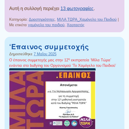
Αυτή η συλλογή περιέχει
13 φωτογραφίες
.
Κατηγορία:
Δραστηριότητες
,
ΜΙΛΑ ΤΩΡΑ_Χαμόγελο του Παιδιού
|
Με ετικέτα
χαμόγελο του παιδιού
,
Χαρταετός
‘Επαινος συμμετοχής
Δημοσιεύθηκε
7 Μαΐου 2025
η
Ο έπαινος συμμετοχής μας στην 12
εκστρατεία ‘Μίλα Τώρα’
ενάντια στο bullying του Οργανισμού ‘Το Χαμόγελο του Παιδιού’