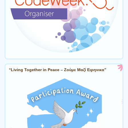
“Living Together in Peace – Ζούμε Μαζί Ειρηνικα”