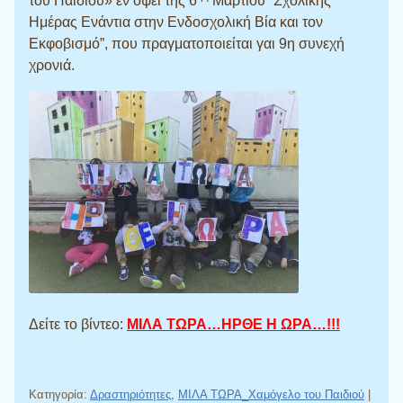
του Παιδιού» εν όψει της 6
Μαρτίου “Σχολικής
Ημέρας Ενάντια στην Ενδοσχολική Βία και τον
Εκφοβισμό”, που πραγματοποιείται γαι 9η συνεχή
χρονιά.
Δείτε το βίντεο:
ΜΙΛΑ ΤΩΡΑ…ΗΡΘΕ Η ΩΡΑ…!!!
Κατηγορία:
Δραστηριότητες
,
ΜΙΛΑ ΤΩΡΑ_Χαμόγελο του Παιδιού
|