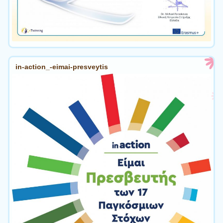
in-action_-eimai-presveytis