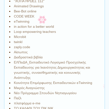
"ΧΟΠΑ ΗΡΩΕΣ 112"
Animated Drawings
Bee-Bot online
CODE WEEK
eTwinning
in action for a better world
Loop empowering teachers
Microbit
twinkl
zaply.code
Αίσωπος
Διαδραστικά βιβλία
ΕΛΠειΔΑ_Εκπαιδευτικό Λογισμικό Προσχολικής
Εκπαίδευσης για Ικανότητες Δημιουργικότητας και
γνωστικής, συναισθηματικής και κοινωνικής
Ανάπτυξης
Κοινότητα Επιμόρφωσης Εκπαιδευτικών eTwinning
Μικρός Αναγνώστης
Νέο Πρόγραμμα Σπουδών Νηπιαγωγείου
Παζλ
πλατφόρμα e-me
ΤΟ ΚΑΛΑΘΙ ΤΟΥ ΠΙΚ ΝΙΚ