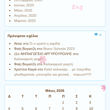
Ιούνιος 2020
Μάιος 2020
Απρίλιος 2020
Μάρτιος 2020
Πρόσφατα σχόλια
Ainar
στο
Ό,τι κρατά η καρδιά…
Φαίη Βογιατζή
στο
Bravo Schools 2023
11ο ΝΗΠΙΑΓΩΓΕΙΟ ΑΡΓΥΡΟΥΠΟΛΗΣ
στο
Καλοκαιρινή γιορτή
Φαίη Βογιατζή
στο
Καλοκαιρινή γιορτή
Χριστίνα Καγιά
στο
Καλό καλοκαίρι… με παιχνίδια,
ηλιοθεραπεία, μπουγέλο και φυσικά… παγωτό!!!!!!
Μάιος 2026
Δ
Τ
Τ
Π
Π
Σ
Κ
1
2
3
4
5
6
7
8
9
10