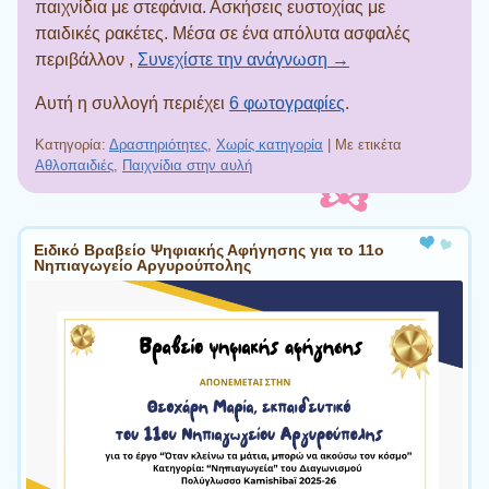
παιχνίδια με στεφάνια. Ασκήσεις ευστοχίας με
παιδικές ρακέτες. Μέσα σε ένα απόλυτα ασφαλές
περιβάλλον ,
Συνεχίστε την ανάγνωση →
Αυτή η συλλογή περιέχει
6 φωτογραφίες
.
Κατηγορία:
Δραστηριότητες
,
Χωρίς κατηγορία
|
Με ετικέτα
Αθλοπαιδιές
,
Παιχνίδια στην αυλή
Πλοήγηση άρθρων
Ειδικό Βραβείο Ψηφιακής Αφήγησης για το 11ο
Νηπιαγωγείο Αργυρούπολης