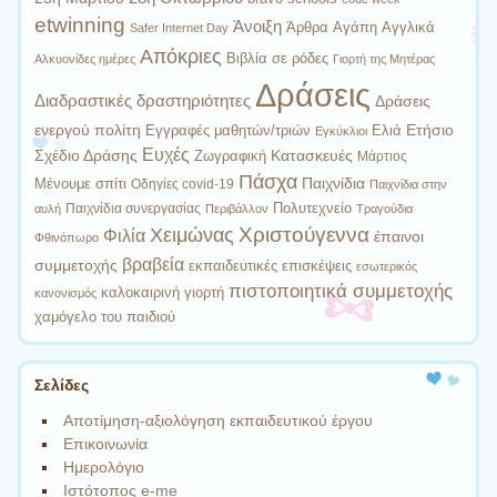
etwinning
Άνοιξη
Άρθρα
Αγάπη
Αγγλικά
Safer Internet Day
Απόκριες
Βιβλία σε ρόδες
Αλκυονίδες ημέρες
Γιορτή της Μητέρας
Δράσεις
Διαδραστικές δραστηριότητες
Δράσεις
ενεργού πολίτη
Ετήσιο
Εγγραφές μαθητών/τριών
Ελιά
Εγκύκλιοι
Ευχές
Σχέδιο Δράσης
Κατασκευές
Ζωγραφική
Μάρτιος
Πάσχα
Παιχνίδια
Μένουμε σπίτι
Οδηγίες covid-19
Παιχνίδια στην
Πολυτεχνείο
Παιχνίδια συνεργασίας
αυλή
Περιβάλλον
Τραγούδια
Χριστούγεννα
Χειμώνας
Φιλία
έπαινοι
Φθινόπωρο
βραβεία
συμμετοχής
εκπαιδευτικές επισκέψεις
εσωτερικός
πιστοποιητικά συμμετοχής
καλοκαιρινή γιορτή
κανονισμός
χαμόγελο του παιδιού
Σελίδες
Αποτίμηση-αξιολόγηση εκπαιδευτικού έργου
Επικοινωνία
Ημερολόγιο
Ιστότοπος e-me