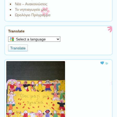
Νέα – Ανακοινώσεις
Το νηπιαγωγείο μας
Ωρολόγιο Πρόγραμμα
Translate
Select
a
Translate
language
to
translate
this
page