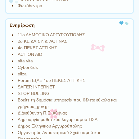
Φωτόδεντρο
Ενημέρωση
11ο ΔΗΜΟΤΙΚΟ ΑΡΓΥΡΟΥΠΟΛΗΣ
2ο ΚΕ.ΔΑ.ΣΥ. Δ' ΑΘΗΝΑΣ
4ο ΠΕΚΕΣ ΑΤΤΙΚΗΣ
ACTION AID
alfa vita
CyberKids
eliza
Forum ΕξΑΕ 4ου ΠΕΚΕΣ ΑΤΤΙΚΗΣ
SAFER INTERNET
STOP-BULLING
Βρείτε τη δημόσια υπηρεσία που θέλετε εύκολα και
γρήγορα_gov.gr
Δ'Διεύθυνση Π.Ε. Αθήνας
Δημιουργία μαθητικού λογαριασμού-ΠΣΔ
Δήμος Ελληνικού Αργυρούπολης
Οργανισμός Αντισεισμικού Σχεδιασμού και