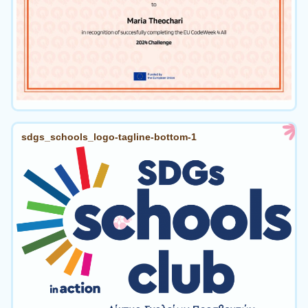
sdgs_schools_logo-tagline-bottom-1