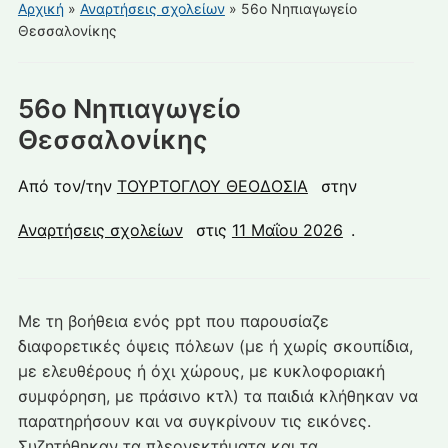
για
Αρχική
»
Αναρτήσεις σχολείων
»
56ο Νηπιαγωγείο
κινητά
Θεσσαλονίκης
56ο Νηπιαγωγείο
Θεσσαλονίκης
Από τον/την
ΤΟΥΡΤΟΓΛΟΥ ΘΕΟΔΟΣΙΑ
στην
Αναρτήσεις σχολείων
στις
11 Μαΐου 2026
.
Με τη βοήθεια ενός ppt που παρουσίαζε
διαφορετικές όψεις πόλεων (με ή χωρίς σκουπίδια,
με ελευθέρους ή όχι χώρους, με κυκλοφοριακή
συμφόρηση, με πράσινο κτλ) τα παιδιά κλήθηκαν να
παρατηρήσουν και να συγκρίνουν τις εικόνες.
Συζητήθηκαν τα πλεονεκτήματα και τα