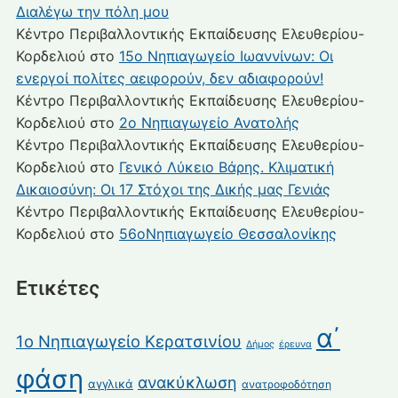
Διαλέγω την πόλη μου
Κέντρο Περιβαλλοντικής Εκπαίδευσης Ελευθερίου-
Κορδελιού
στο
15ο Νηπιαγωγείο Ιωαννίνων: Οι
ενεργοί πολίτες αειφορούν, δεν αδιαφορούν!
Κέντρο Περιβαλλοντικής Εκπαίδευσης Ελευθερίου-
Κορδελιού
στο
2ο Νηπιαγωγείο Ανατολής
Κέντρο Περιβαλλοντικής Εκπαίδευσης Ελευθερίου-
Κορδελιού
στο
Γενικό Λύκειο Βάρης. Κλιματική
Δικαιοσύνη: Οι 17 Στόχοι της Δικής μας Γενιάς
Κέντρο Περιβαλλοντικής Εκπαίδευσης Ελευθερίου-
Κορδελιού
στο
56οΝηπιαγωγείο Θεσσαλονίκης
Ετικέτες
α΄
1ο Νηπιαγωγείο Κερατσινίου
Δήμος
έρευνα
φάση
ανακύκλωση
αγγλικά
ανατροφοδότηση