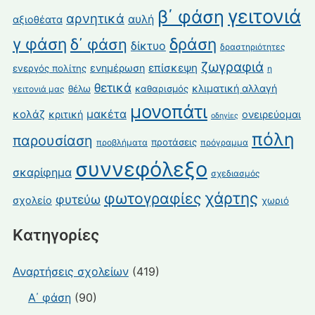
γειτονιά
β΄ φάση
αρνητικά
αυλή
αξιοθέατα
γ φάση
δράση
δ΄ φάση
δίκτυο
δραστηριότητες
ζωγραφιά
επίσκεψη
ενημέρωση
ενεργός πολίτης
η
θετικά
κλιματική αλλαγή
θέλω
καθαρισμός
γειτονιά μας
μονοπάτι
κολάζ
μακέτα
κριτική
ονειρεύομαι
οδηγίες
πόλη
παρουσίαση
προτάσεις
προβλήματα
πρόγραμμα
συννεφόλεξο
σκαρίφημα
σχεδιασμός
χάρτης
φωτογραφίες
φυτεύω
σχολείο
χωριό
Kατηγορίες
Αναρτήσεις σχολείων
(419)
Α΄ φάση
(90)