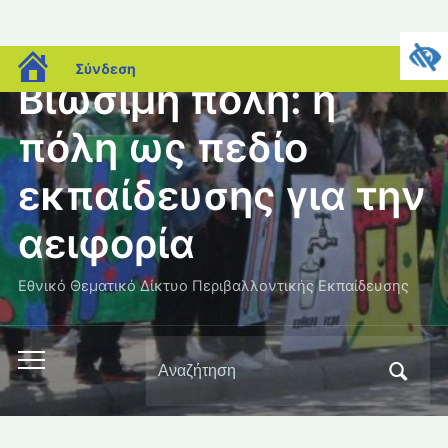
blogs.sch.gr
Σύνδεση
Βιώσιμη πόλη: η
πόλη ως πεδίο
εκπαίδευσης για την
αειφορία
Εθνικό Θεματικό Δίκτυο Περιβαλλοντικής Εκπαίδευσης
Αναζήτηση
Εναλλαγή
για:
του
μενού