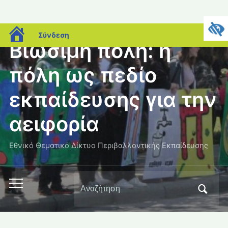
blogs.sch.gr
Σύνδεση
Βιώσιμη πόλη: η
πόλη ως πεδίο
εκπαίδευσης για την
αειφορία
Εθνικό Θεματικό Δίκτυο Περιβαλλοντικής Εκπαίδευσης
Αναζήτηση
Εναλλαγή
για:
του
μενού