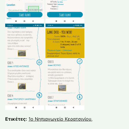
Ετικέτες:
1ο Νηπιαγωγείο Κερατσινίου
,