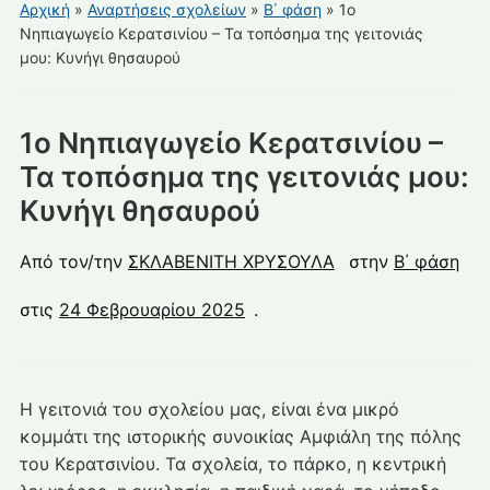
για
Αρχική
»
Αναρτήσεις σχολείων
»
Β΄ φάση
»
1ο
κινητά
Νηπιαγωγείο Κερατσινίου – Τα τοπόσημα της γειτονιάς
μου: Κυνήγι θησαυρού
1ο Νηπιαγωγείο Κερατσινίου –
Τα τοπόσημα της γειτονιάς μου:
Κυνήγι θησαυρού
Από τον/την
ΣΚΛΑΒΕΝΙΤΗ ΧΡΥΣΟΥΛΑ
στην
Β΄ φάση
στις
24 Φεβρουαρίου 2025
.
Η γειτονιά του σχολείου μας, είναι ένα μικρό
κομμάτι της ιστορικής συνοικίας Αμφιάλη της πόλης
του Κερατσινίου. Τα σχολεία, το πάρκο, η κεντρική