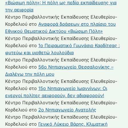
«Βιώσιμη πόλη»: Η πόλη ως πεδίο εκπαίδευσης για
την αειφορία
Κέντρο Περιβαλλοντικής Εκπαίδευσης Ελευθερίου-
Κορδελιού
στο
Αναφορά δράσεων στο πλαίσιο του
Εθνικού Θεματικού Δικτύου «Βιώσιμη Πόλη»
Κέντρο Περιβαλλοντικής Εκπαίδευσης Ελευθερίου-
Κορδελιού
στο
1ο Πειραματικό Γυμνάσιο Καρδίτσας :
φυτεύω και υιοθετώ λουλούδια
Κέντρο Περιβαλλοντικής Εκπαίδευσης Ελευθερίου-
Κορδελιού
στο
56ο Νηπιαγωγείο Θεσσαλονίκης –
Διαλέγω την πόλη μου
Κέντρο Περιβαλλοντικής Εκπαίδευσης Ελευθερίου-
Κορδελιού
στο
15ο Νηπιαγωγείο Ιωαννίνων: Οι
ενεργοί πολίτες αειφορούν, δεν αδιαφορούν!
Κέντρο Περιβαλλοντικής Εκπαίδευσης Ελευθερίου-
Κορδελιού
στο
2ο Νηπιαγωγείο Ανατολής
Κέντρο Περιβαλλοντικής Εκπαίδευσης Ελευθερίου-
Κορδελιού
στο
Γενικό Λύκειο Βάρης. Κλιματική