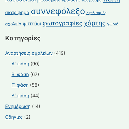
προβλήματα
πρόγραμμα
συννεφόλεξο
σκαρίφημα
σχεδιασμός
χάρτης
φωτογραφίες
φυτεύω
σχολείο
χωριό
Kατηγορίες
Αναρτήσεις σχολείων
(419)
Α΄ φάση
(90)
Β΄ φάση
(67)
Γ΄ φάση
(58)
Δ΄ φάση
(44)
Ενημέρωση
(14)
Οδηγίες
(2)