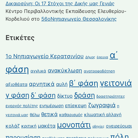
Δικαιοσύνη: Οι 17 Στόχοι της Δικής μας Γενιάς
Κέντρο Περιβαλλοντικής Εκπαίδευσης Ελευθερίου-
Κορδελιού
στο
56οΝηπιαγωγείο Θεσσαλονίκης
Ετικέτες
α΄
1ο Νηπιαγωγείο Κερατσινίου
Δήμος
έρευνα
φάση
ανακύκλωση
αγγλικά
ανατροφοδότηση
γειτονιά
β΄ φάση
αρνητικά
αυλή
αξιοθέατα
γ φάση
δράση
δ΄ φάση
δίκτυο
δραστηριότητες
ζωγραφιά
επίσκεψη
ενημέρωση
ενεργός πολίτης
η
θετικά
κλιματική αλλαγή
θέλω
καθαρισμός
γειτονιά μας
μονοπάτι
κολάζ
μακέτα
κριτική
ονειρεύομαι
οδηγίες
πόλη
παρουσίαση
προτάσεις