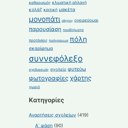
κλιματική αλλαγή
καθαρισμός
κολάζ
μακέτα
κριτική
μονοπάτι
ονειρεύομαι
οδηγίες
παρουσίαση
προβλήματα
πόλη
προτάσεις
πρόγραμμα
σκαρίφημα
συννεφόλεξο
φυτεύω
σχολείο
σχεδιασμός
χάρτης
φωτογραφίες
χωριό
Kατηγορίες
Αναρτήσεις σχολείων
(419)
Α΄ φάση
(90)