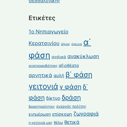
Θεσσαλονίκης
Ετικέτες
1ο Νηπιαγωγείο
α΄
Κερατσινίου
Δήμος
έρευνα
φάση
ανακύκλωση
αγγλικά
αξιοθέατα
ανατροφοδότηση
β΄ φάση
αρνητικά
αυλή
γειτονιά
γ φάση
δ΄
δράση
φάση
δίκτυο
ενεργός πολίτης
δραστηριότητες
ζωγραφιά
επίσκεψη
ενημέρωση
θετικά
θέλω
η γειτονιά μας