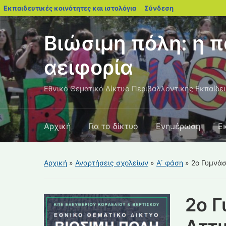
blogs.sch.gr
Εκπαιδευτικές κοινότητες και ιστολόγια
Σύνδεση
Βιώσιμη πόλη: η π
αειφορία
Εθνικό Θεματικό Δίκτυο Περιβαλλοντικής Εκπαίδε
Αρχική
Για το δίκτυο
Ενημέρωση
Ε
Αρχική
»
Αναρτήσεις σχολείων
»
Α΄ φάση
»
2ο Γυμνά
2ο 