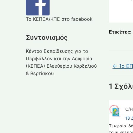
Το ΚΕΠΕΑ/ΚΠΕ στο facebook
Ετικέτες:
Συντονισμός
Κέντρο Εκπαίδευσης για το
Περιβάλλον και την Αειφορία
(ΚΕΠΕΑ) Ελευθερίου Κορδελιού
←
1ο ΕΠ
& Βερτίσκου
1 Σχόλ
Ο/
18 
Τι ωραία ιδ
το συγκεκρι