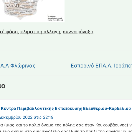
α΄ φάση
,
κλιματική αλλαγή
,
συννεφόλεξο
Α.Λ Φλώρινας
Εσπερινό ΕΠΑ.Λ. Ιεράπ
ιο
Η
Κέντρο Περιβαλλοντικής Εκπαίδευσης Ελευθερίου-Κορδελιού
Δεκεμβρίου 2022 στις 22:19
έα (μιας και το παλιό όνομα της πόλης σας ήταν Κουκουβάουνες) 
μένο σχήμα στο συννεφόλεξό σας! Είθε το πουλί της σοφίας να μ