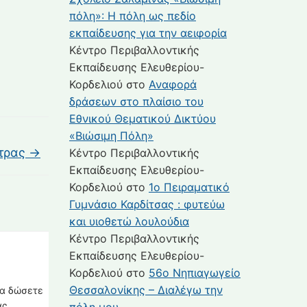
πόλη»: Η πόλη ως πεδίο
εκπαίδευσης για την αειφορία
Κέντρο Περιβαλλοντικής
Εκπαίδευσης Ελευθερίου-
Κορδελιού
στο
Αναφορά
δράσεων στο πλαίσιο του
Εθνικού Θεματικού Δικτύου
«Βιώσιμη Πόλη»
ετρας
→
Κέντρο Περιβαλλοντικής
Εκπαίδευσης Ελευθερίου-
Κορδελιού
στο
1ο Πειραματικό
Γυμνάσιο Καρδίτσας : φυτεύω
και υιοθετώ λουλούδια
Κέντρο Περιβαλλοντικής
Εκπαίδευσης Ελευθερίου-
Κορδελιού
στο
56ο Νηπιαγωγείο
Θεσσαλονίκης – Διαλέγω την
να δώσετε
ας