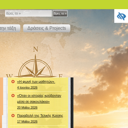
Βρες
Βρες το »
το
την τάξη
Δράσεις & Projects
»
«Η φωνή των μαθητών».
4 Ιουνίου 2026
«Όταν οι ιστορίες κρύβονταν
μέσα σε σακουλάκια»
20 Μαΐου 2026
Παραβολή της Τελικής Κρίσης
17 Μαΐου 2026