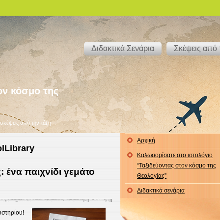
Διδακτικά Σενάρια
Σκέψεις από 
ον κόσμο της
 σκέψεις από την τάξη
Αρχική
lLibrary
Καλωσορίσατε στο ιστολόγιο
“Ταξιδεύοντας στον κόσμο της
: ένα παιχνίδι γεμάτο
Θεολογίας”
Διδακτικά σενάρια
υστηρίου!