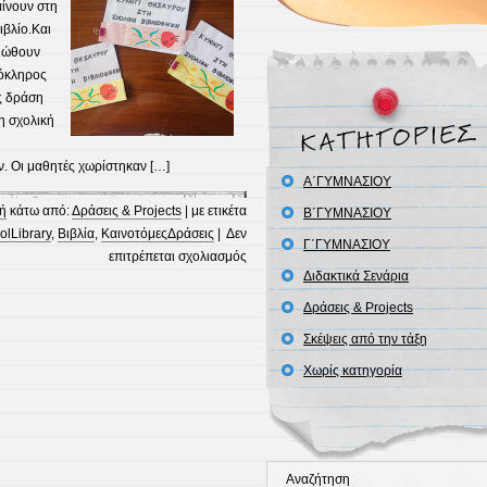
ίνουν στη
ιβλίο.Και
νιώθουν
λόκληρος
ς δράση
η σχολική
. Οι μαθητές χωρίστηκαν […]
Α΄ΓΥΜΝΑΣΙΟΥ
ή
κάτω από:
Δράσεις & Projects
| με ετικέτα
Β΄ΓΥΜΝΑΣΙΟΥ
olLibrary
,
Βιβλία
,
ΚαινοτόμεςΔράσεις
|
Δεν
Γ΄ΓΥΜΝΑΣΙΟΥ
στο
επιτρέπεται σχολιασμός
Διδακτικά Σενάρια
«Η
βιβλιοθήκη
Δράσεις & Projects
αλλιώς:
Σκέψεις από την τάξη
ένα
παιχνίδι
Χωρίς κατηγορία
γεμάτο
βιβλία
και
μυστήριο»
Αναζήτηση