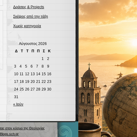
Δράσεις & Projects
Σκέψεις από την τάξη
Χωρίς κατηγορία
Αύγουστος 2026
Δ
Τ
Τ
Π
Π
Σ
Κ
1
2
3
4
5
6
7
8
9
10
11
12
13
14
15
16
17
18
19
20
21
22
23
24
25
26
27
28
29
30
31
« Ιούν
τας στον κόσμο της Θεολογίας
Blogs.sch.gr