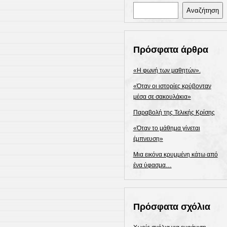
Αναζήτηση
Πρόσφατα άρθρα
«Η φωνή των μαθητών».
«Όταν οι ιστορίες κρύβονταν
μέσα σε σακουλάκια»
Παραβολή της Τελικής Κρίσης
«Όταν το μάθημα γίνεται
έμπνευση»
Μια εικόνα κρυμμένη κάτω από
ένα ύφασμα…
Πρόσφατα σχόλια