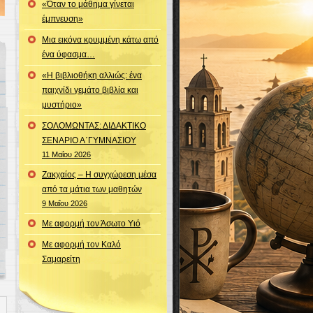
«Όταν το μάθημα γίνεται
έμπνευση»
Μια εικόνα κρυμμένη κάτω από
ένα ύφασμα…
«Η βιβλιοθήκη αλλιώς: ένα
παιχνίδι γεμάτο βιβλία και
μυστήριο»
ΣΟΛΟΜΩΝΤΑΣ: ΔΙΔΑΚΤΙΚΟ
ΣΕΝΑΡΙΟ Α΄ΓΥΜΝΑΣΙΟΥ
11 Μαΐου 2026
Ζακχαίος – Η συγχώρεση μέσα
από τα μάτια των μαθητών
9 Μαΐου 2026
Με αφορμή τον Άσωτο Υιό
Με αφορμή τον Καλό
Σαμαρείτη