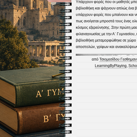
Υπάρχουν φορές που οι μαθητές μπα
βιβλιοθήκη και ψάχνουν απλώς ένα β
υπάρχουν φορές που μπαίνουν και 
πως ανοίγεται μπροστά τους ένας ο
κόσμος εξερεύνησης. Στην πρώτη μα
φιλαναγνωσίας με την Α΄ Γυμνασίου, 
βιβλιοθήκη μεταμορφώθηκε σε χώρο
αποστολών, γρίφων και ανακαλύψεων
από
Τσιομεσίδου Γεσθημαν
LearningByPlaying
,
Scho