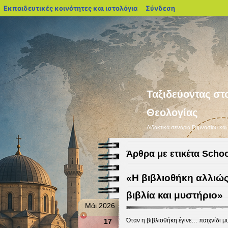
blogs.sch.gr
Εκπαιδευτικές κοινότητες και ιστολόγια
Σύνδεση
Ταξιδεύοντας στ
Θεολογίας
Διδακτικά σενάρια Γυμνασίου και
Άρθρα με ετικέτα Schoo
«Η βιβλιοθήκη αλλιώς
βιβλία και μυστήριο»
Μάι 2026
Όταν η βιβλιοθήκη έγινε… παιχνίδι μ
17