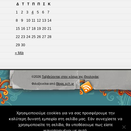
Δ
Τ
Τ
Π
Π
Σ
Κ
1
2
3
4
5
6
7
8
9
10
11
12
13
14
15
16
17
18
19
20
21
22
23
24
25
26
27
28
29
30
« Μάι
©2026
Ταξιδεύοντας στον κόσμο της Θεολογίας
Φιλοξενείται από
Blogs.sch.gr
Χρησιμοποιούμε cookies για να σας προσφέρουμε την
καλύτερη δυνατή εμπειρία στη σελίδα μας. Εάν συνεχίσετε να
χρησιμοποιείτε τη σελίδα, θα υποθέσουμε πως είστε
ικανοποιημένοι με αυτό.