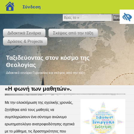
blogs.sch.gr
Σύνδεση
Βρες
Βρες το »
το
»
Διδακτικά Σενάρια
Σκέψεις από την τάξη
Δράσεις & Projects
Ταξιδεύοντας στον κόσμο της
Θεολογίας
Διδακτικά σενάρια Γυμνασίου και σκέψεις από την τάξη
«Η φωνή των μαθητών».
Με την ολοκλήρωση της σχολικής χρονιάς,
ζητήθηκε από τους μαθητές να
συμπληρώσουν ένα σύντομο ανώνυμο
ερωτηματολόγιο ανατροφοδότησης σχετικά
με το μάθημα, τις δραστηριότητες που