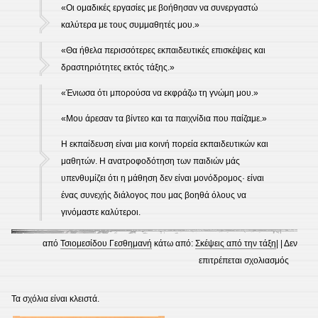
«Οι ομαδικές εργασίες με βοήθησαν να συνεργαστώ
καλύτερα με τους συμμαθητές μου.»
«Θα ήθελα περισσότερες εκπαιδευτικές επισκέψεις και
δραστηριότητες εκτός τάξης.»
«Ένιωσα ότι μπορούσα να εκφράζω τη γνώμη μου.»
«Μου άρεσαν τα βίντεο και τα παιχνίδια που παίζαμε.»
Η εκπαίδευση είναι μια κοινή πορεία εκπαιδευτικών και
μαθητών. Η ανατροφοδότηση των παιδιών μάς
υπενθυμίζει ότι η μάθηση δεν είναι μονόδρομος· είναι
ένας συνεχής διάλογος που μας βοηθά όλους να
γινόμαστε καλύτεροι.
από
Τσιομεσίδου Γεσθημανή
κάτω από:
Σκέψεις από την τάξη
| |
Δεν
στο
επιτρέπεται σχολιασμός
«Η
φωνή
Τα σχόλια είναι κλειστά.
των