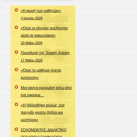
«Η φωνή των μαθητών».
4 Ιουνίου 2026
«Όταν οι ιστορίες κρύβονταν
μέσα σε σακουλάκια»
20 Μαΐου 2026
Παραβολή της Τελικής Κρίσης
17 Μαΐου 2026
«Όταν το μάθημα γίνεται
έμπνευση»
Μια εικόνα κρυμμένη κάτω από
ένα ύφασμα…
«Η βιβλιοθήκη αλλιώς: ένα
παιχνίδι γεμάτο βιβλία και
μυστήριο»
ΣΟΛΟΜΩΝΤΑΣ: ΔΙΔΑΚΤΙΚΟ