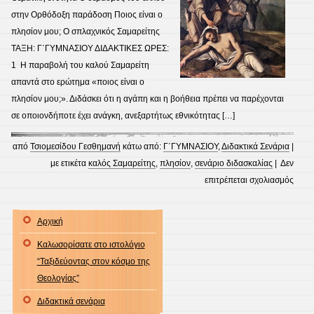
στην Ορθόδοξη παράδοση Ποιος είναι ο
πλησίον μου; Ο σπλαχνικός Σαμαρείτης
ΤΑΞΗ: Γ΄ΓΥΜΝΑΣΙΟΥ ΔΙΔΑΚΤΙΚΕΣ ΩΡΕΣ:
1 Η παραβολή του καλού Σαμαρείτη
απαντά στο ερώτημα «ποιος είναι ο
πλησίον μου;». Διδάσκει ότι η αγάπη και η βοήθεια πρέπει να παρέχονται
σε οποιονδήποτε έχει ανάγκη, ανεξαρτήτως εθνικότητας […]
από
Τσιομεσίδου Γεσθημανή
κάτω από:
Γ΄ΓΥΜΝΑΣΙΟΥ
,
Διδακτικά Σενάρια
|
με ετικέτα
καλός Σαμαρείτης
,
πλησίον
,
σενάριο διδασκαλίας
|
Δεν
στο
επιτρέπεται σχολιασμός
ΣΠΛ
ΣΑΜΑ
Αρχική
ΔΙΔΑ
Καλωσορίσατε στο ιστολόγιο
ΣΕΝΑ
“Ταξιδεύοντας στον κόσμο της
Γ΄ΓΥ
Θεολογίας”
Διδακτικά σενάρια