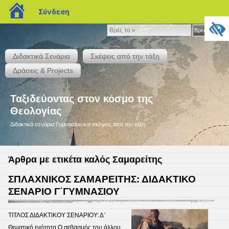
blogs.sch.gr
Σύνδεση
Βρες
Βρες το »
το
»
Διδακτικά Σενάρια
Σκέψεις από την τάξη
Δράσεις & Projects
Ταξιδεύοντας στον κόσμο της
Θεολογίας
Διδακτικά σενάρια Γυμνασίου και σκέψεις από την τάξη
Άρθρα με ετικέτα καλός Σαμαρείτης
ΣΠΛΑΧΝΙΚΟΣ ΣΑΜΑΡΕΙΤΗΣ: ΔΙΔΑΚΤΙΚΟ
ΣΕΝΑΡΙΟ Γ΄ΓΥΜΝΑΣΙΟΥ
ΤΙΤΛΟΣ ΔΙΔΑΚΤΙΚΟΥ ΣΕΝΑΡΙΟΥ: Δ΄
Θεματική ενότητα Ο σεβασμός του άλλου