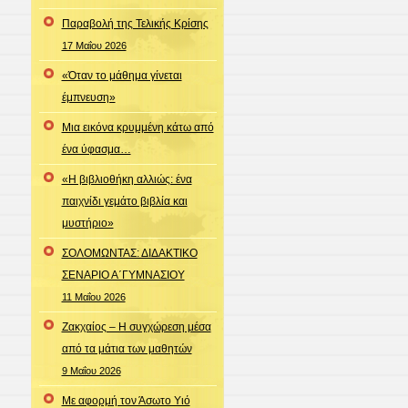
Παραβολή της Τελικής Κρίσης
17 Μαΐου 2026
«Όταν το μάθημα γίνεται
έμπνευση»
Μια εικόνα κρυμμένη κάτω από
ένα ύφασμα…
«Η βιβλιοθήκη αλλιώς: ένα
παιχνίδι γεμάτο βιβλία και
μυστήριο»
ΣΟΛΟΜΩΝΤΑΣ: ΔΙΔΑΚΤΙΚΟ
ΣΕΝΑΡΙΟ Α΄ΓΥΜΝΑΣΙΟΥ
11 Μαΐου 2026
Ζακχαίος – Η συγχώρεση μέσα
από τα μάτια των μαθητών
9 Μαΐου 2026
Με αφορμή τον Άσωτο Υιό