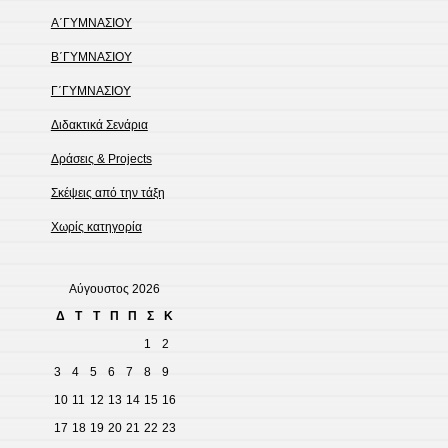
Α΄ΓΥΜΝΑΣΙΟΥ
Β΄ΓΥΜΝΑΣΙΟΥ
Γ΄ΓΥΜΝΑΣΙΟΥ
Διδακτικά Σενάρια
Δράσεις & Projects
Σκέψεις από την τάξη
Χωρίς κατηγορία
Αύγουστος 2026
Δ
Τ
Τ
Π
Π
Σ
Κ
1
2
3
4
5
6
7
8
9
10
11
12
13
14
15
16
17
18
19
20
21
22
23