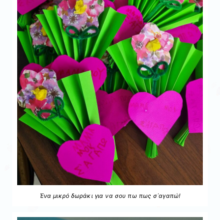
Ένα μικρό δωράκι για να σου πω πως σ΄αγαπώ!