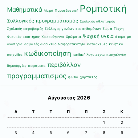
Ρομποτική
Μαθηματικά
Μαμά
Πυροσβεστική
Συλλογικός προγραμματισμός
Σχολικός αθλητισμός
Σχολικός εκφοβισμός
Σύλλογος γονέων και κηδεμόνων
Σώμα
Τέχνη
Ψυχική υγεία
Φυσυκές επιστήμες
Χριστούγεννα
Χρώματα
άτομα με
αναπηρία
ασφαλές διαδίκτυο
διαφορετικότητα
κατασκευές
κινητικά
κωδικοποίηση
παιχνίδια
παιδική λογοτεχνία
πασχαλινές
περιβάλλον
δημιουργίες
πειράματα
προγραμματισμός
φωτιά
χαρταετός
Αύγουστος 2026
Δ
Τ
Τ
Π
Π
Σ
Κ
1
2
3
4
5
6
7
8
9